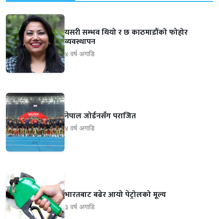
यसरी सम्भव थियो र छ काठमाडौंको फोहोर
व्यवस्थापन
४ वर्ष अगाडि
नेपाल जोर्डनसँग पराजित
४ वर्ष अगाडि
भारतबाट बढेर आयो पेट्रोलको मूल्य
३ वर्ष अगाडि