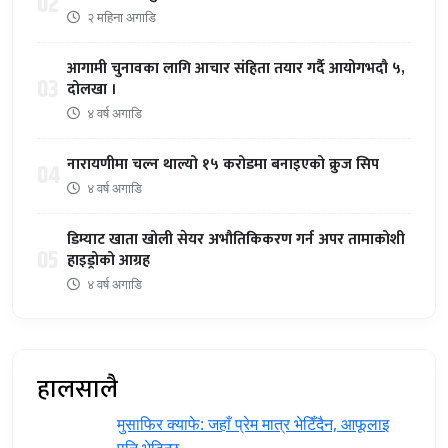
02
२ महिना अगाडि
आगामी चुनावका लागि आचार संहिता तयार गर्दै आयोगभदौ ५,
03
दोलखा ।
४ वर्ष अगाडि
नारायणीमा चल्न थाल्यो १५ करोडमा बनाइएको क्रुज सिप
04
४ वर्ष अगाडि
डिम्याट खाता खोली सेयर अभौतिकिकरण गर्न अपर तामाकोशी
05
हाइड्रोको आग्रह
४ वर्ष अगाडि
हालसालै
मुसाफिर क्याफे: जहाँ प्रेम मात्र भेटिँदैन, आफूलाइ
पनि भेटिन्छ