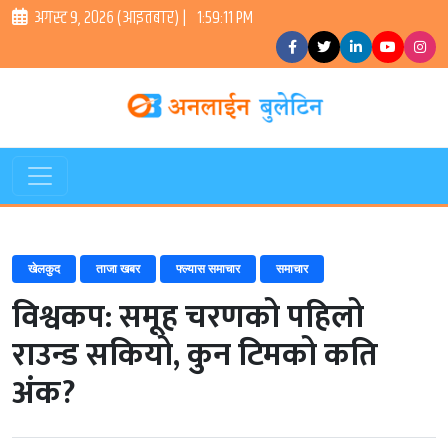
अगस्ट ९, २०२६ (आइतबार) |
1:59:12 PM
खेलकुद
ताजा खबर
फ्ल्यास समाचार
समाचार
विश्वकप: समूह चरणको पहिलो
राउन्ड सकियो, कुन टिमको कति
अंक?