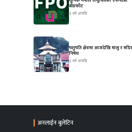
यूनिक नेपाल लघुवित्तको एफपीओ
बाँडफाँट
३ वर्ष अगाडि
पशुपति क्षेत्रमा आजदेखि मासु र मदिर
निषेध
३ वर्ष अगाडि
अनलाईन बुलेटिन