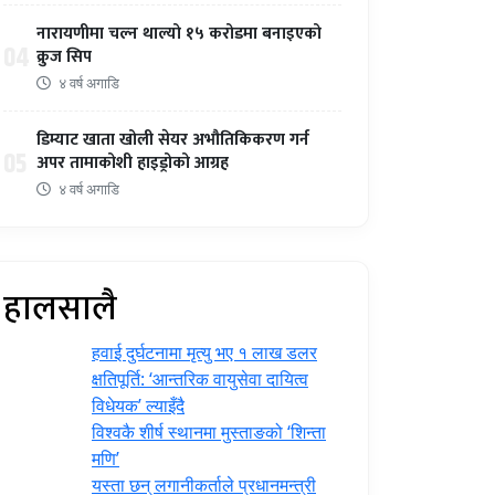
नारायणीमा चल्न थाल्यो १५ करोडमा बनाइएको
04
क्रुज सिप
४ वर्ष अगाडि
डिम्याट खाता खोली सेयर अभौतिकिकरण गर्न
05
अपर तामाकोशी हाइड्रोको आग्रह
४ वर्ष अगाडि
हालसालै
हवाई दुर्घटनामा मृत्यु भए १ लाख डलर
क्षतिपूर्ति: ‘आन्तरिक वायुसेवा दायित्व
विधेयक’ ल्याइँदै
विश्वकै शीर्ष स्थानमा मुस्ताङको ‘शिन्ता
मणि’
यस्ता छन् लगानीकर्ताले प्रधानमन्त्री