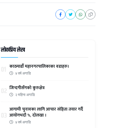
लोकप्रिय लेख
काठमाडौँ महानगरपालिकाका वडाहरु।
01
४ वर्ष अगाडि
जिन्दगीसँगको कुरुक्षेत्र
02
२ महिना अगाडि
आगामी चुनावका लागि आचार संहिता तयार गर्दै
03
आयोगभदौ ५, दोलखा ।
४ वर्ष अगाडि