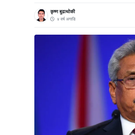
कृष्ण बुढाथोकी
४ वर्ष अगाडि