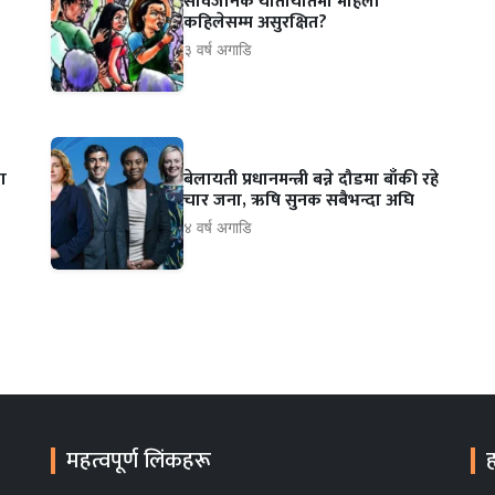
सार्वजनिक यातायातमा महिला
कहिलेसम्म असुरक्षित?
३ वर्ष अगाडि
ा
बेलायती प्रधानमन्त्री बन्ने दौडमा बाँकी रहे
चार जना, ऋषि सुनक सबैभन्दा अघि
४ वर्ष अगाडि
महत्वपूर्ण लिंकहरू
ह