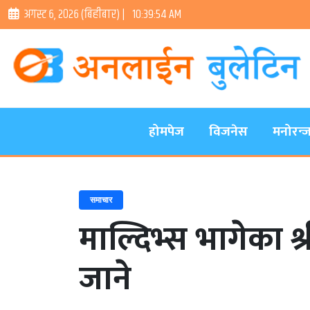
अगस्ट ६, २०२६ (बिहीबार) |
10:39:55 AM
होमपेज
विजनेस
मनोरन्
समाचार
माल्दिभ्स भागेका श्र
जाने