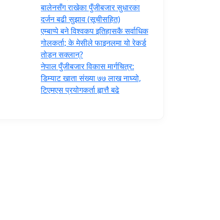
‍बालेनसँग राखेका पुँजीबजार सुधारका
दर्जन बढी सुझाव (सूचीसहित)
एम्बाप्पे बने विश्वकप इतिहासकै सर्वाधिक
गोलकर्ता; के मेसीले फाइनलमा यो रेकर्ड
तोड्न सक्लान्?
नेपाल पुँजीबजार विकास मार्गचित्र:
डिम्याट खाता संख्या ७७ लाख नाघ्यो,
टिएमएस प्रयोगकर्ता ह्वात्तै बढे