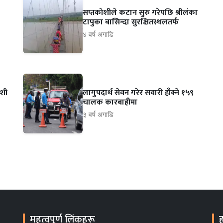
सप्तकोशीले कटान सुरु गरेपछि श्रीलंका
टापुका बासिन्दा सुरक्षितस्थलतर्फ
४ वर्ष अगाडि
ेशी
लागुपदार्थ सेवन गरेर सवारी हाँक्ने १५९
चालक कारबाहीमा
३ वर्ष अगाडि
महत्वपूर्ण लिंकहरू
ह