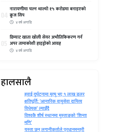
नारायणीमा चल्न थाल्यो १५ करोडमा बनाइएको
04
क्रुज सिप
४ वर्ष अगाडि
डिम्याट खाता खोली सेयर अभौतिकिकरण गर्न
05
अपर तामाकोशी हाइड्रोको आग्रह
४ वर्ष अगाडि
हालसालै
हवाई दुर्घटनामा मृत्यु भए १ लाख डलर
क्षतिपूर्ति: ‘आन्तरिक वायुसेवा दायित्व
विधेयक’ ल्याइँदै
विश्वकै शीर्ष स्थानमा मुस्ताङको ‘शिन्ता
मणि’
यस्ता छन् लगानीकर्ताले प्रधानमन्त्री