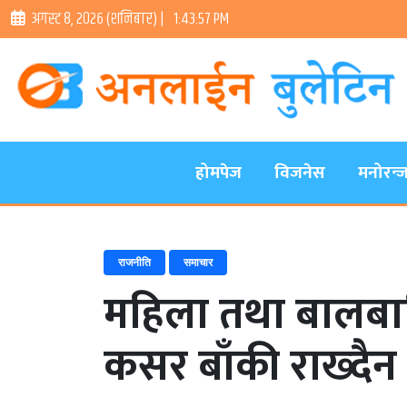
अगस्ट ८, २०२६ (शनिबार) |
1:43:58 PM
होमपेज
विजनेस
मनोरन्
राजनीति
समाचार
महिला तथा बालबा
कसर बाँकी राख्दैन : म