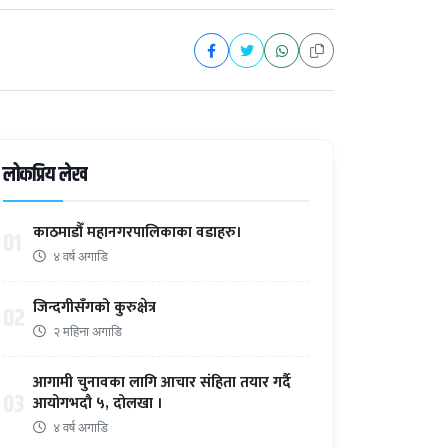
लोकप्रिय लेख
काठमाडौँ महानगरपालिकाका वडाहरु।
01
४ वर्ष अगाडि
जिन्दगीसँगको कुरुक्षेत्र
02
२ महिना अगाडि
आगामी चुनावका लागि आचार संहिता तयार गर्दै
03
आयोगभदौ ५, दोलखा ।
४ वर्ष अगाडि