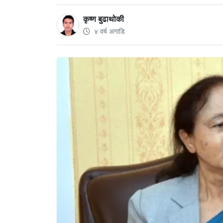
कृष्ण बुढाथोकी
४ वर्ष अगाडि