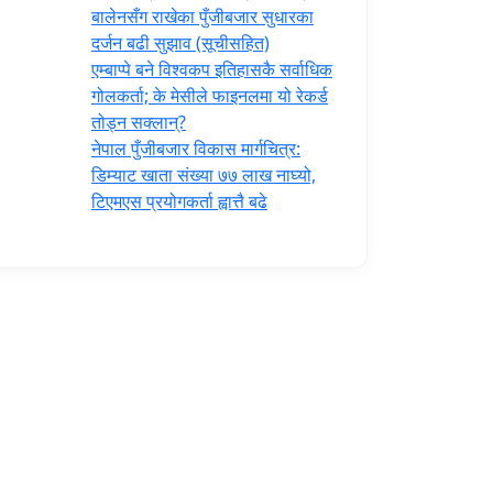
‍बालेनसँग राखेका पुँजीबजार सुधारका
दर्जन बढी सुझाव (सूचीसहित)
एम्बाप्पे बने विश्वकप इतिहासकै सर्वाधिक
गोलकर्ता; के मेसीले फाइनलमा यो रेकर्ड
तोड्न सक्लान्?
नेपाल पुँजीबजार विकास मार्गचित्र:
डिम्याट खाता संख्या ७७ लाख नाघ्यो,
टिएमएस प्रयोगकर्ता ह्वात्तै बढे