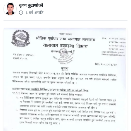
कृष्ण बुढाथोकी
३ वर्ष अगाडि