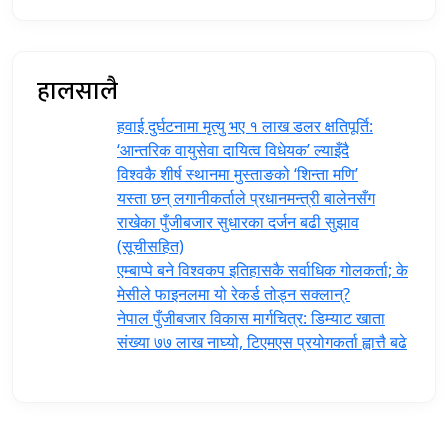
हालसालै
हवाई दुर्घटनामा मृत्यु भए १ लाख डलर क्षतिपूर्ति:
‘आन्तरिक वायुसेवा दायित्व विधेयक’ ल्याइँदै
विश्वकै शीर्ष स्थानमा मुस्ताङको ‘शिन्ता मणि’
यस्ता छन् लगानीकर्ताले प्रधानमन्त्री ‍बालेनसँग
राखेका पुँजीबजार सुधारका दर्जन बढी सुझाव
(सूचीसहित)
एम्बाप्पे बने विश्वकप इतिहासकै सर्वाधिक गोलकर्ता; के
मेसीले फाइनलमा यो रेकर्ड तोड्न सक्लान्?
नेपाल पुँजीबजार विकास मार्गचित्र: डिम्याट खाता
संख्या ७७ लाख नाघ्यो, टिएमएस प्रयोगकर्ता ह्वात्तै बढे