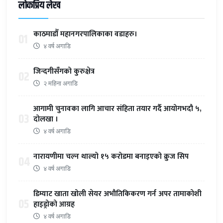
लोकप्रिय लेख
काठमाडौँ महानगरपालिकाका वडाहरु।
01
४ वर्ष अगाडि
जिन्दगीसँगको कुरुक्षेत्र
02
२ महिना अगाडि
आगामी चुनावका लागि आचार संहिता तयार गर्दै आयोगभदौ ५,
03
दोलखा ।
४ वर्ष अगाडि
नारायणीमा चल्न थाल्यो १५ करोडमा बनाइएको क्रुज सिप
04
४ वर्ष अगाडि
डिम्याट खाता खोली सेयर अभौतिकिकरण गर्न अपर तामाकोशी
05
हाइड्रोको आग्रह
४ वर्ष अगाडि