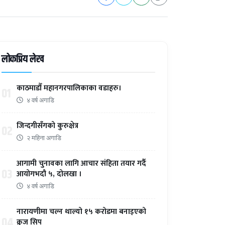
लोकप्रिय लेख
काठमाडौँ महानगरपालिकाका वडाहरु।
01
४ वर्ष अगाडि
जिन्दगीसँगको कुरुक्षेत्र
02
२ महिना अगाडि
आगामी चुनावका लागि आचार संहिता तयार गर्दै
03
आयोगभदौ ५, दोलखा ।
४ वर्ष अगाडि
नारायणीमा चल्न थाल्यो १५ करोडमा बनाइएको
04
क्रुज सिप