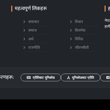
महत्वपूर्ण लिंकहरू
ह
नेप
समाचार
विचार
हाम
समाज
बिजनेस
अर्थ
विविध
राजनीति
जीवनशैली
करणहरू:
प्रीतिबाट युनिकोड
युनिकोडबाट प्रीति