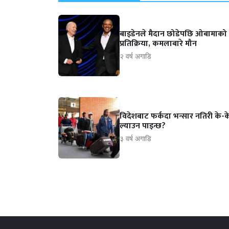
बाइडेनले मैदान छोडेपछि ओबामाको
प्रतिक्रिया, कमलाबारे मौन
२ वर्ष अगाडि
विदेशबाट फर्कदा भन्सार नतिरी के-क
ल्याउन पाइन्छ?
३ वर्ष अगाडि