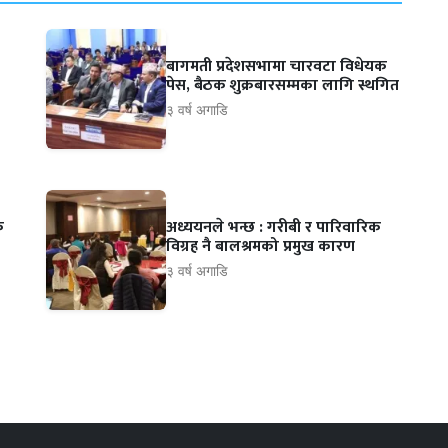
बागमती प्रदेशसभामा चारवटा विधेयक
पेस, बैठक शुक्रबारसम्मका लागि स्थगित
३ वर्ष अगाडि
े
अध्ययनले भन्छ : गरीबी र पारिवारिक
विग्रह नै बालश्रमको प्रमुख कारण
३ वर्ष अगाडि