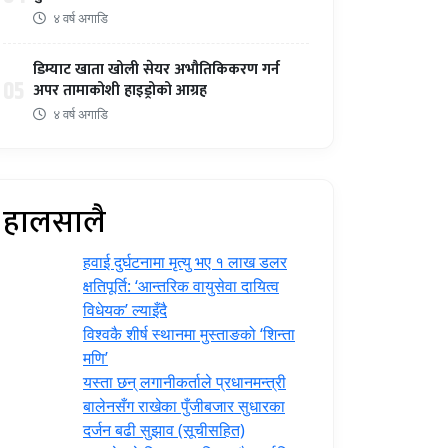
४ वर्ष अगाडि
डिम्याट खाता खोली सेयर अभौतिकिकरण गर्न
05
अपर तामाकोशी हाइड्रोको आग्रह
४ वर्ष अगाडि
हालसालै
हवाई दुर्घटनामा मृत्यु भए १ लाख डलर
क्षतिपूर्ति: ‘आन्तरिक वायुसेवा दायित्व
विधेयक’ ल्याइँदै
विश्वकै शीर्ष स्थानमा मुस्ताङको ‘शिन्ता
मणि’
यस्ता छन् लगानीकर्ताले प्रधानमन्त्री
‍बालेनसँग राखेका पुँजीबजार सुधारका
दर्जन बढी सुझाव (सूचीसहित)