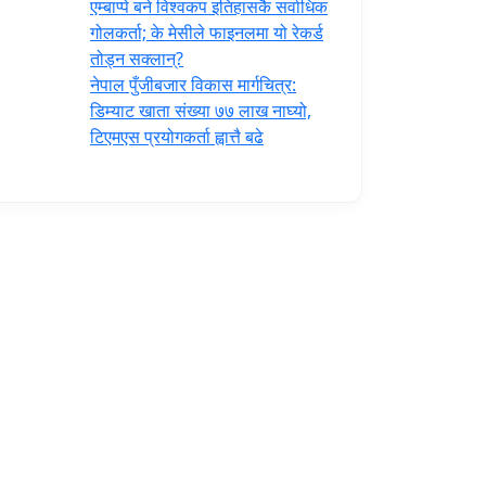
एम्बाप्पे बने विश्वकप इतिहासकै सर्वाधिक
गोलकर्ता; के मेसीले फाइनलमा यो रेकर्ड
तोड्न सक्लान्?
नेपाल पुँजीबजार विकास मार्गचित्र:
डिम्याट खाता संख्या ७७ लाख नाघ्यो,
टिएमएस प्रयोगकर्ता ह्वात्तै बढे