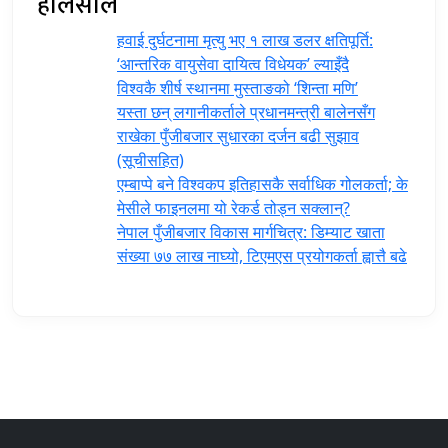
हालसालै
हवाई दुर्घटनामा मृत्यु भए १ लाख डलर क्षतिपूर्ति:
‘आन्तरिक वायुसेवा दायित्व विधेयक’ ल्याइँदै
विश्वकै शीर्ष स्थानमा मुस्ताङको ‘शिन्ता मणि’
यस्ता छन् लगानीकर्ताले प्रधानमन्त्री ‍बालेनसँग
राखेका पुँजीबजार सुधारका दर्जन बढी सुझाव
(सूचीसहित)
एम्बाप्पे बने विश्वकप इतिहासकै सर्वाधिक गोलकर्ता; के
मेसीले फाइनलमा यो रेकर्ड तोड्न सक्लान्?
नेपाल पुँजीबजार विकास मार्गचित्र: डिम्याट खाता
संख्या ७७ लाख नाघ्यो, टिएमएस प्रयोगकर्ता ह्वात्तै बढे