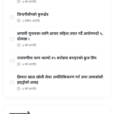
४ वर्ष अगाडि
जिन्दगीसँगको कुरुक्षेत्र
02
२ महिना अगाडि
आगामी चुनावका लागि आचार संहिता तयार गर्दै आयोगभदौ ५,
03
दोलखा ।
४ वर्ष अगाडि
नारायणीमा चल्न थाल्यो १५ करोडमा बनाइएको क्रुज सिप
04
४ वर्ष अगाडि
डिम्याट खाता खोली सेयर अभौतिकिकरण गर्न अपर तामाकोशी
05
हाइड्रोको आग्रह
४ वर्ष अगाडि