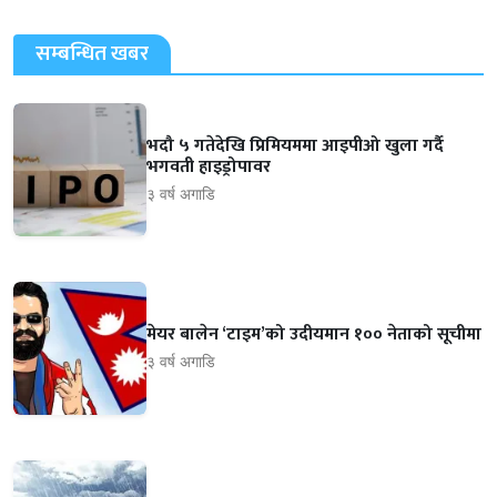
सम्बन्धित खबर
भदौ ५ गतेदेखि प्रिमियममा आइपीओ खुला गर्दै
भगवती हाइड्रोपावर
३ वर्ष अगाडि
मेयर बालेन ‘टाइम’को उदीयमान १०० नेताको सूचीमा
३ वर्ष अगाडि