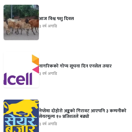
आज विश्व पशु दिवस
३ वर्ष अगाडि
नागरिकको गोप्य सूचना दिन एनसेल तयार
३ वर्ष अगाडि
नेप्सेमा दोहोरो अङ्कको गिरावट आएपनि ३ कम्पनीको
सेयरमूल्य १० प्रतिशतले बढ्यो
३ वर्ष अगाडि