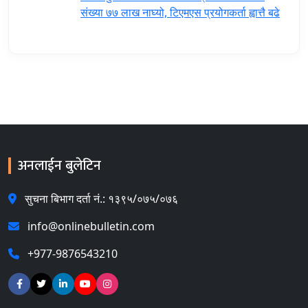
संख्या ७७ लाख नाघ्यो, टिएमएस प्रयोगकर्ता ह्वात्तै बढे
अनलाईन बुलेटिन
सुचना बिभाग दर्ता नं.: १३९५/०७५/०७६
info@onlinebulletin.com
+977-9876543210