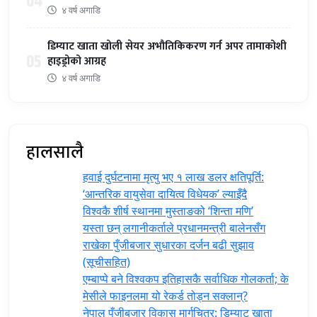
04
४ वर्ष अगाडि
डिम्याट खाता खोली सेयर अभौतिकिकरण गर्न अपर तामाकोशी
05
हाइड्रोको आग्रह
४ वर्ष अगाडि
हालसालै
हवाई दुर्घटनामा मृत्यु भए १ लाख डलर क्षतिपूर्ति:
‘आन्तरिक वायुसेवा दायित्व विधेयक’ ल्याइँदै
विश्वकै शीर्ष स्थानमा मुस्ताङको ‘शिन्ता मणि’
यस्ता छन् लगानीकर्ताले प्रधानमन्त्री ‍बालेनसँग
राखेका पुँजीबजार सुधारका दर्जन बढी सुझाव
(सूचीसहित)
एम्बाप्पे बने विश्वकप इतिहासकै सर्वाधिक गोलकर्ता; के
मेसीले फाइनलमा यो रेकर्ड तोड्न सक्लान्?
नेपाल पुँजीबजार विकास मार्गचित्र: डिम्याट खाता