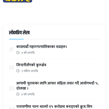
लोकप्रिय लेख
काठमाडौँ महानगरपालिकाका वडाहरु।
01
४ वर्ष अगाडि
जिन्दगीसँगको कुरुक्षेत्र
02
२ महिना अगाडि
आगामी चुनावका लागि आचार संहिता तयार गर्दै आयोगभदौ ५,
03
दोलखा ।
४ वर्ष अगाडि
नारायणीमा चल्न थाल्यो १५ करोडमा बनाइएको क्रुज सिप