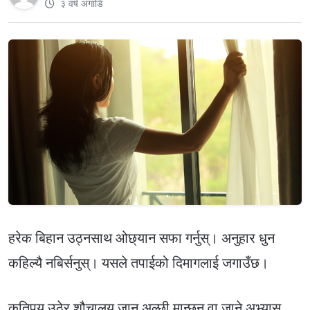
३ वर्ष अगाडि
हरेक बिहान उठ्नसाथ ओछ्यान सफा गर्नुस्। अनुहार धुन
कहिल्यै नबिर्सनुस्। यसले तपाईको दिमागलाई जगाउँछ।
कतिपय उठेर शौचालय जान अल्छी मान्छन् वा जाने अभ्यास