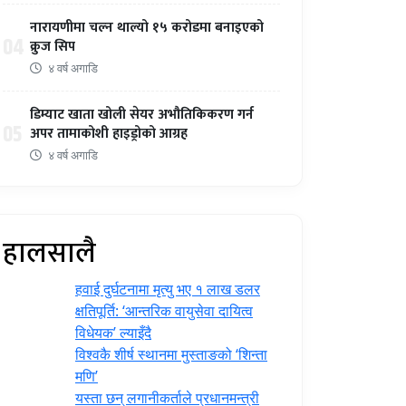
नारायणीमा चल्न थाल्यो १५ करोडमा बनाइएको
04
क्रुज सिप
४ वर्ष अगाडि
डिम्याट खाता खोली सेयर अभौतिकिकरण गर्न
05
अपर तामाकोशी हाइड्रोको आग्रह
४ वर्ष अगाडि
हालसालै
हवाई दुर्घटनामा मृत्यु भए १ लाख डलर
क्षतिपूर्ति: ‘आन्तरिक वायुसेवा दायित्व
विधेयक’ ल्याइँदै
विश्वकै शीर्ष स्थानमा मुस्ताङको ‘शिन्ता
मणि’
यस्ता छन् लगानीकर्ताले प्रधानमन्त्री