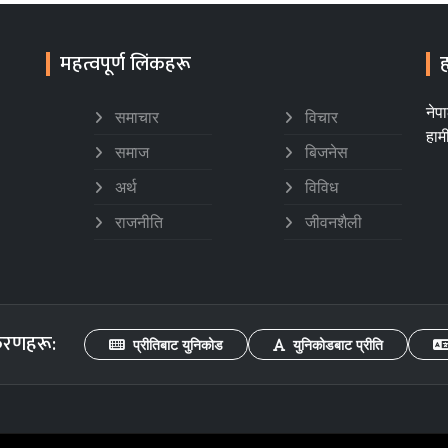
महत्वपूर्ण लिंकहरू
ह
नेप
समाचार
विचार
हाम
समाज
बिजनेस
अर्थ
विविध
राजनीति
जीवनशैली
करणहरू:
प्रीतिबाट युनिकोड
युनिकोडबाट प्रीति