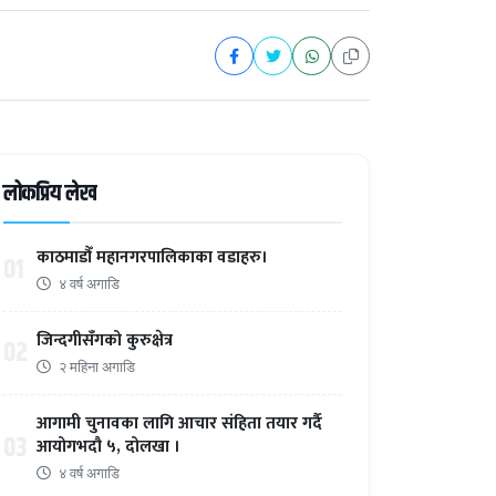
लोकप्रिय लेख
काठमाडौँ महानगरपालिकाका वडाहरु।
01
४ वर्ष अगाडि
जिन्दगीसँगको कुरुक्षेत्र
02
२ महिना अगाडि
आगामी चुनावका लागि आचार संहिता तयार गर्दै
03
आयोगभदौ ५, दोलखा ।
४ वर्ष अगाडि