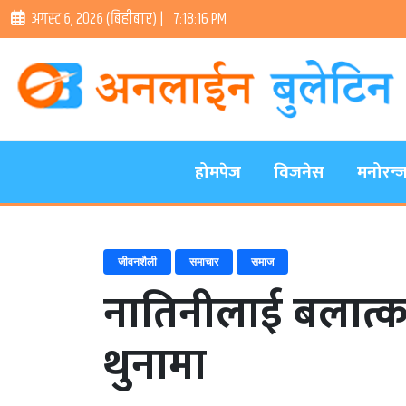
अगस्ट ६, २०२६ (बिहीबार) |
7:18:17 PM
होमपेज
विजनेस
मनोरन्
जीवनशैली
समाचार
समाज
नातिनीलाई बलात्कार
थुनामा