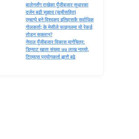
‍बालेनसँग राखेका पुँजीबजार सुधारका
दर्जन बढी सुझाव (सूचीसहित)
एम्बाप्पे बने विश्वकप इतिहासकै सर्वाधिक
गोलकर्ता; के मेसीले फाइनलमा यो रेकर्ड
तोड्न सक्लान्?
नेपाल पुँजीबजार विकास मार्गचित्र:
डिम्याट खाता संख्या ७७ लाख नाघ्यो,
टिएमएस प्रयोगकर्ता ह्वात्तै बढे