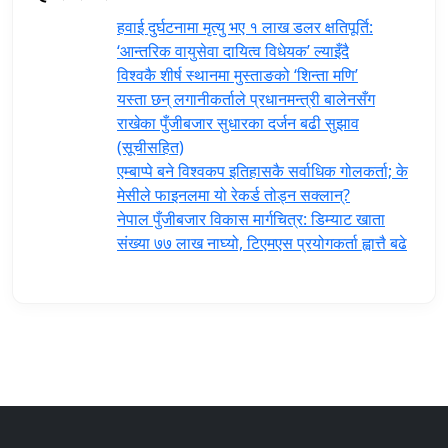
हवाई दुर्घटनामा मृत्यु भए १ लाख डलर क्षतिपूर्ति:
‘आन्तरिक वायुसेवा दायित्व विधेयक’ ल्याइँदै
विश्वकै शीर्ष स्थानमा मुस्ताङको ‘शिन्ता मणि’
यस्ता छन् लगानीकर्ताले प्रधानमन्त्री ‍बालेनसँग
राखेका पुँजीबजार सुधारका दर्जन बढी सुझाव
(सूचीसहित)
एम्बाप्पे बने विश्वकप इतिहासकै सर्वाधिक गोलकर्ता; के
मेसीले फाइनलमा यो रेकर्ड तोड्न सक्लान्?
नेपाल पुँजीबजार विकास मार्गचित्र: डिम्याट खाता
संख्या ७७ लाख नाघ्यो, टिएमएस प्रयोगकर्ता ह्वात्तै बढे