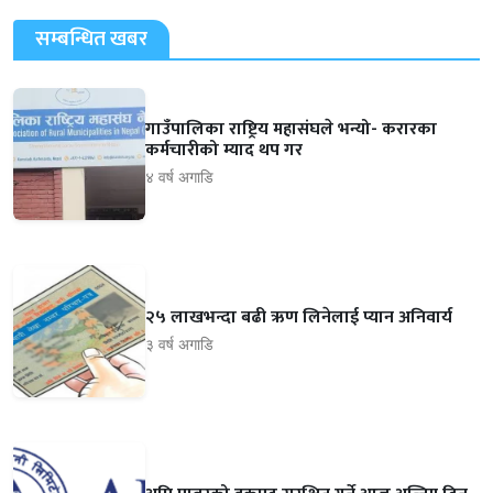
सम्बन्धित खबर
गाउँपालिका राष्ट्रिय महासंघले भन्यो- करारका
कर्मचारीको म्याद थप गर
४ वर्ष अगाडि
२५ लाखभन्दा बढी ऋण लिनेलाई प्यान अनिवार्य
३ वर्ष अगाडि