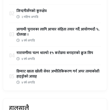
जिन्दगीसँगको कुरुक्षेत्र
02
२ महिना अगाडि
आगामी चुनावका लागि आचार संहिता तयार गर्दै आयोगभदौ ५,
03
दोलखा ।
४ वर्ष अगाडि
नारायणीमा चल्न थाल्यो १५ करोडमा बनाइएको क्रुज सिप
04
४ वर्ष अगाडि
डिम्याट खाता खोली सेयर अभौतिकिकरण गर्न अपर तामाकोशी
05
हाइड्रोको आग्रह
४ वर्ष अगाडि
हालसालै