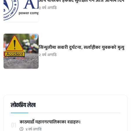
अपि पावरको हकप्रद सुरक्षित गर्ने आज अन्तिम दिन
३ वर्ष अगाडि
सिन्धुलीमा सवारी दुर्घटना, सर्लाहीका युवकको मृत्यु
२ वर्ष अगाडि
लोकप्रिय लेख
काठमाडौँ महानगरपालिकाका वडाहरु।
01
४ वर्ष अगाडि