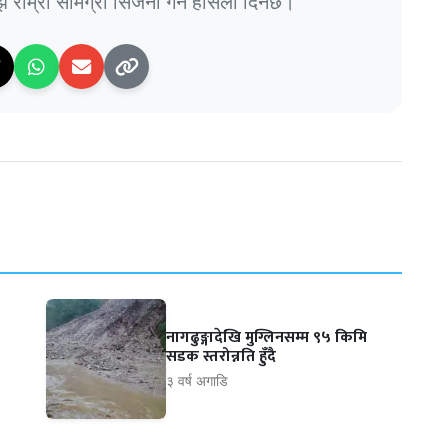
राम्रो सामग्री सिर्जना गर्न हौसला दिनेछ।
नागढुङ्गादेखि मुग्लिनसम्म ९५ किमि
सडक स्तरोन्नति हुँदै
३ वर्ष अगाडि