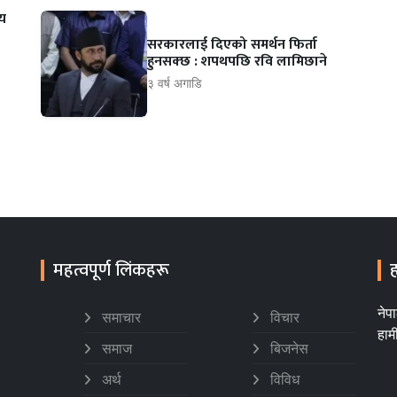
ीय
सरकारलाई दिएको समर्थन फिर्ता
हुनसक्छ : शपथपछि रवि लामिछाने
३ वर्ष अगाडि
महत्वपूर्ण लिंकहरू
ह
नेप
समाचार
विचार
हाम
समाज
बिजनेस
अर्थ
विविध