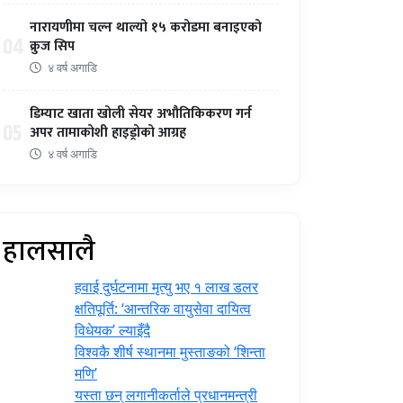
नारायणीमा चल्न थाल्यो १५ करोडमा बनाइएको
04
क्रुज सिप
४ वर्ष अगाडि
डिम्याट खाता खोली सेयर अभौतिकिकरण गर्न
05
अपर तामाकोशी हाइड्रोको आग्रह
४ वर्ष अगाडि
हालसालै
हवाई दुर्घटनामा मृत्यु भए १ लाख डलर
क्षतिपूर्ति: ‘आन्तरिक वायुसेवा दायित्व
विधेयक’ ल्याइँदै
विश्वकै शीर्ष स्थानमा मुस्ताङको ‘शिन्ता
मणि’
यस्ता छन् लगानीकर्ताले प्रधानमन्त्री