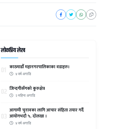
लोकप्रिय लेख
काठमाडौँ महानगरपालिकाका वडाहरु।
01
४ वर्ष अगाडि
जिन्दगीसँगको कुरुक्षेत्र
02
२ महिना अगाडि
आगामी चुनावका लागि आचार संहिता तयार गर्दै
03
आयोगभदौ ५, दोलखा ।
४ वर्ष अगाडि