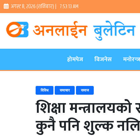
अगस्ट ८, २०२६ (शनिबार) |
7:53:14 AM
होमपेज
विजनेस
मनोरन्
विविध
समाचार
समाज
शिक्षा मन्त्रालयको 
कुनै पनि शुल्क नल