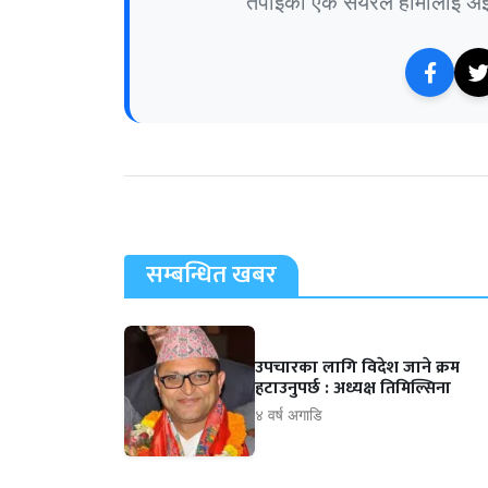
तपाईंको एक सेयरले हामीलाई अझ 
सम्बन्धित खबर
उपचारका लागि विदेश जाने क्रम
हटाउनुपर्छ : अध्यक्ष तिमिल्सिना
४ वर्ष अगाडि