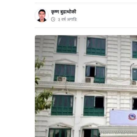
कृष्ण बुढाथोकी
३ वर्ष अगाडि