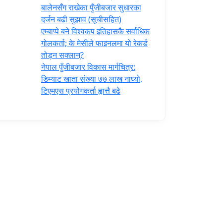
‍बालेनसँग राखेका पुँजीबजार सुधारका
दर्जन बढी सुझाव (सूचीसहित)
एम्बाप्पे बने विश्वकप इतिहासकै सर्वाधिक
गोलकर्ता; के मेसीले फाइनलमा यो रेकर्ड
तोड्न सक्लान्?
नेपाल पुँजीबजार विकास मार्गचित्र:
डिम्याट खाता संख्या ७७ लाख नाघ्यो,
टिएमएस प्रयोगकर्ता ह्वात्तै बढे