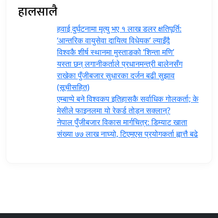
हालसालै
हवाई दुर्घटनामा मृत्यु भए १ लाख डलर क्षतिपूर्ति:
‘आन्तरिक वायुसेवा दायित्व विधेयक’ ल्याइँदै
विश्वकै शीर्ष स्थानमा मुस्ताङको ‘शिन्ता मणि’
यस्ता छन् लगानीकर्ताले प्रधानमन्त्री ‍बालेनसँग
राखेका पुँजीबजार सुधारका दर्जन बढी सुझाव
(सूचीसहित)
एम्बाप्पे बने विश्वकप इतिहासकै सर्वाधिक गोलकर्ता; के
मेसीले फाइनलमा यो रेकर्ड तोड्न सक्लान्?
नेपाल पुँजीबजार विकास मार्गचित्र: डिम्याट खाता
संख्या ७७ लाख नाघ्यो, टिएमएस प्रयोगकर्ता ह्वात्तै बढे