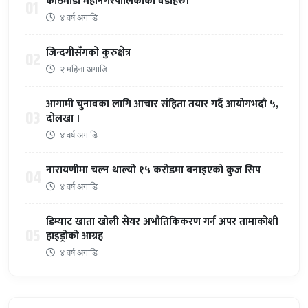
काठमाडौँ महानगरपालिकाका वडाहरु।
01
४ वर्ष अगाडि
जिन्दगीसँगको कुरुक्षेत्र
02
२ महिना अगाडि
आगामी चुनावका लागि आचार संहिता तयार गर्दै आयोगभदौ ५,
03
दोलखा ।
४ वर्ष अगाडि
नारायणीमा चल्न थाल्यो १५ करोडमा बनाइएको क्रुज सिप
04
४ वर्ष अगाडि
डिम्याट खाता खोली सेयर अभौतिकिकरण गर्न अपर तामाकोशी
05
हाइड्रोको आग्रह
४ वर्ष अगाडि