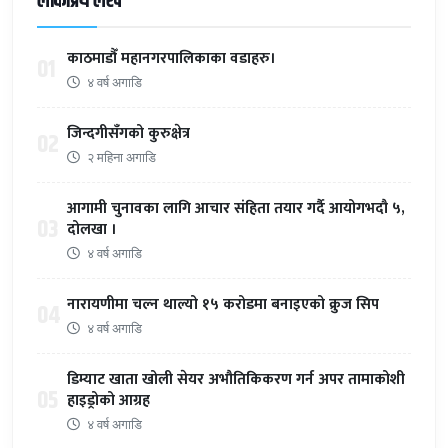
लोकप्रिय लेख
काठमाडौँ महानगरपालिकाका वडाहरु।
01
४ वर्ष अगाडि
जिन्दगीसँगको कुरुक्षेत्र
02
२ महिना अगाडि
आगामी चुनावका लागि आचार संहिता तयार गर्दै आयोगभदौ ५,
03
दोलखा ।
४ वर्ष अगाडि
नारायणीमा चल्न थाल्यो १५ करोडमा बनाइएको क्रुज सिप
04
४ वर्ष अगाडि
डिम्याट खाता खोली सेयर अभौतिकिकरण गर्न अपर तामाकोशी
05
हाइड्रोको आग्रह
४ वर्ष अगाडि