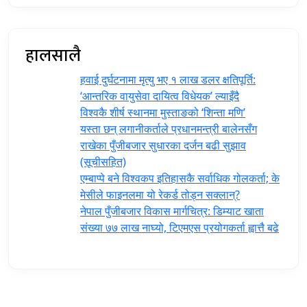
हालसालै
हवाई दुर्घटनामा मृत्यु भए १ लाख डलर क्षतिपूर्ति:
‘आन्तरिक वायुसेवा दायित्व विधेयक’ ल्याइँदै
विश्वकै शीर्ष स्थानमा मुस्ताङको ‘शिन्ता मणि’
यस्ता छन् लगानीकर्ताले प्रधानमन्त्री ‍बालेनसँग
राखेका पुँजीबजार सुधारका दर्जन बढी सुझाव
(सूचीसहित)
एम्बाप्पे बने विश्वकप इतिहासकै सर्वाधिक गोलकर्ता; के
मेसीले फाइनलमा यो रेकर्ड तोड्न सक्लान्?
नेपाल पुँजीबजार विकास मार्गचित्र: डिम्याट खाता
संख्या ७७ लाख नाघ्यो, टिएमएस प्रयोगकर्ता ह्वात्तै बढे