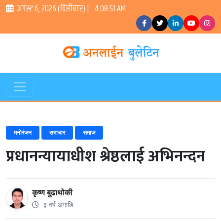
अगस्ट ६, २०२६ (बिहीबार) |
4:08:51 AM
मनोरंजन
समाचार
समाज
प्रधानन्यायाधीश श्रेष्ठलाई अभिनन्दन
कृष्ण बुढाथोकी
३ वर्ष अगाडि