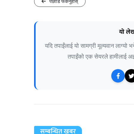
पछाडि फर्कनुहोस्
यो लेख
यदि तपाईंलाई यो सामग्री मूल्यवान लाग्यो 
तपाईंको एक सेयरले हामीलाई अझ 
सम्बन्धित खबर