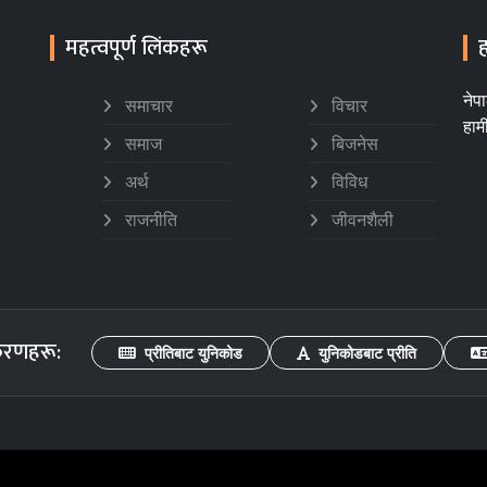
महत्वपूर्ण लिंकहरू
ह
नेप
समाचार
विचार
हाम
समाज
बिजनेस
अर्थ
विविध
राजनीति
जीवनशैली
करणहरू:
प्रीतिबाट युनिकोड
युनिकोडबाट प्रीति