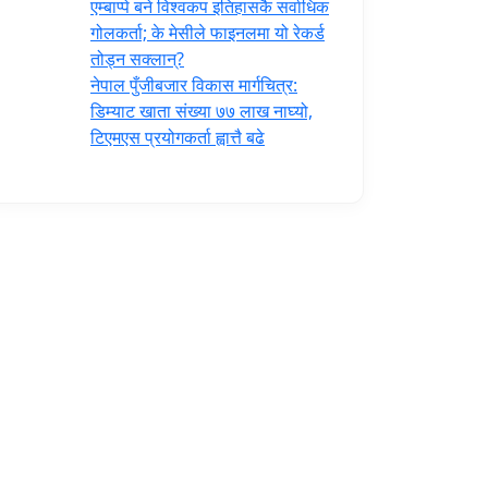
एम्बाप्पे बने विश्वकप इतिहासकै सर्वाधिक
गोलकर्ता; के मेसीले फाइनलमा यो रेकर्ड
तोड्न सक्लान्?
नेपाल पुँजीबजार विकास मार्गचित्र:
डिम्याट खाता संख्या ७७ लाख नाघ्यो,
टिएमएस प्रयोगकर्ता ह्वात्तै बढे