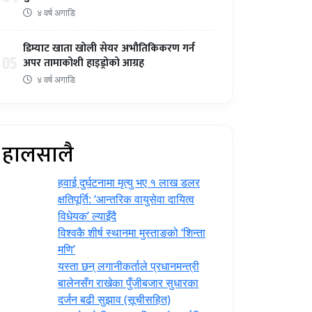
४ वर्ष अगाडि
डिम्याट खाता खोली सेयर अभौतिकिकरण गर्न
05
अपर तामाकोशी हाइड्रोको आग्रह
४ वर्ष अगाडि
हालसालै
हवाई दुर्घटनामा मृत्यु भए १ लाख डलर
क्षतिपूर्ति: ‘आन्तरिक वायुसेवा दायित्व
विधेयक’ ल्याइँदै
विश्वकै शीर्ष स्थानमा मुस्ताङको ‘शिन्ता
मणि’
यस्ता छन् लगानीकर्ताले प्रधानमन्त्री
‍बालेनसँग राखेका पुँजीबजार सुधारका
दर्जन बढी सुझाव (सूचीसहित)