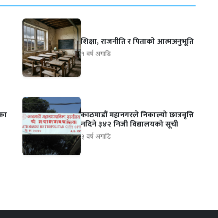
शिक्षा, राजनीति र पिताको आत्मअनुभूति
१ वर्ष अगाडि
रका
काठमाडौं महानगरले निकाल्यो छात्रवृत्ति
नदिने ३४२ निजी विद्यालयको सूची
३ वर्ष अगाडि