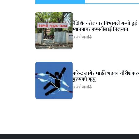
वैदेशिक रोजगार विभागले गर्‍यो दुई
म्यानपावर कम्पनीलाई निलम्बन
३ वर्ष अगाडि
करेन्ट लागेर घाईते भएका गौरीशंक
पुरुषको मृत्यु
३ वर्ष अगाडि