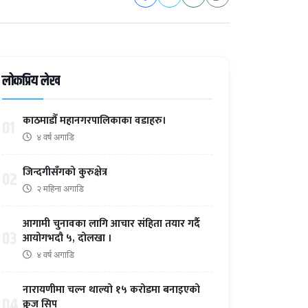
लोकप्रिय लेख
काठमाडौँ महानगरपालिकाका वडाहरु।
01
४ वर्ष अगाडि
जिन्दगीसँगको कुरुक्षेत्र
02
२ महिना अगाडि
आगामी चुनावका लागि आचार संहिता तयार गर्दै
03
आयोगभदौ ५, दोलखा ।
४ वर्ष अगाडि
नारायणीमा चल्न थाल्यो १५ करोडमा बनाइएको
04
क्रुज सिप