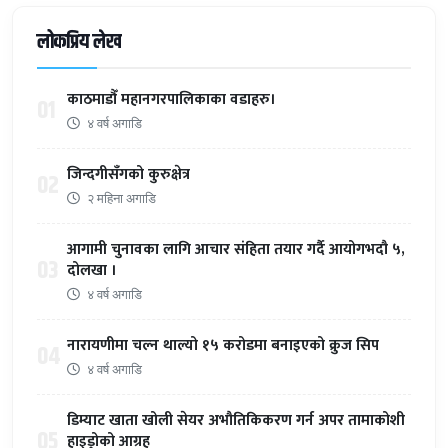
लोकप्रिय लेख
काठमाडौँ महानगरपालिकाका वडाहरु।
01
४ वर्ष अगाडि
जिन्दगीसँगको कुरुक्षेत्र
02
२ महिना अगाडि
आगामी चुनावका लागि आचार संहिता तयार गर्दै आयोगभदौ ५,
03
दोलखा ।
४ वर्ष अगाडि
नारायणीमा चल्न थाल्यो १५ करोडमा बनाइएको क्रुज सिप
04
४ वर्ष अगाडि
डिम्याट खाता खोली सेयर अभौतिकिकरण गर्न अपर तामाकोशी
05
हाइड्रोको आग्रह