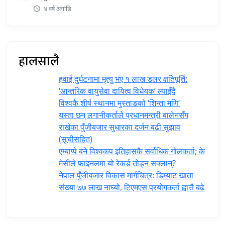
४ वर्ष अगाडि
हालसालै
हवाई दुर्घटनामा मृत्यु भए १ लाख डलर क्षतिपूर्ति:
‘आन्तरिक वायुसेवा दायित्व विधेयक’ ल्याइँदै
विश्वकै शीर्ष स्थानमा मुस्ताङको ‘शिन्ता मणि’
यस्ता छन् लगानीकर्ताले प्रधानमन्त्री ‍बालेनसँग
राखेका पुँजीबजार सुधारका दर्जन बढी सुझाव
(सूचीसहित)
एम्बाप्पे बने विश्वकप इतिहासकै सर्वाधिक गोलकर्ता; के
मेसीले फाइनलमा यो रेकर्ड तोड्न सक्लान्?
नेपाल पुँजीबजार विकास मार्गचित्र: डिम्याट खाता
संख्या ७७ लाख नाघ्यो, टिएमएस प्रयोगकर्ता ह्वात्तै बढे