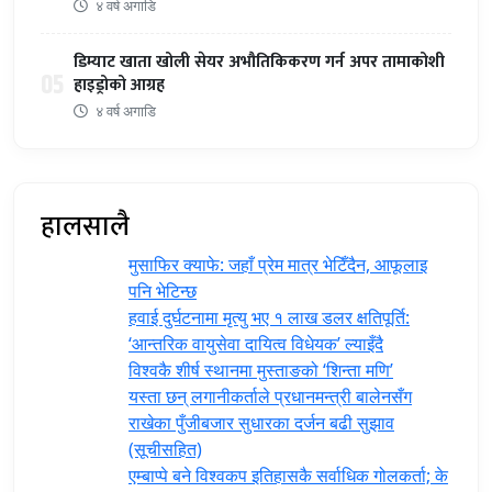
४ वर्ष अगाडि
डिम्याट खाता खोली सेयर अभौतिकिकरण गर्न अपर तामाकोशी
05
हाइड्रोको आग्रह
४ वर्ष अगाडि
हालसालै
मुसाफिर क्याफे: जहाँ प्रेम मात्र भेटिँदैन, आफूलाइ
पनि भेटिन्छ
हवाई दुर्घटनामा मृत्यु भए १ लाख डलर क्षतिपूर्ति:
‘आन्तरिक वायुसेवा दायित्व विधेयक’ ल्याइँदै
विश्वकै शीर्ष स्थानमा मुस्ताङको ‘शिन्ता मणि’
यस्ता छन् लगानीकर्ताले प्रधानमन्त्री ‍बालेनसँग
राखेका पुँजीबजार सुधारका दर्जन बढी सुझाव
(सूचीसहित)
एम्बाप्पे बने विश्वकप इतिहासकै सर्वाधिक गोलकर्ता; के