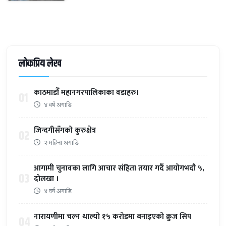
लोकप्रिय लेख
काठमाडौँ महानगरपालिकाका वडाहरु।
01
४ वर्ष अगाडि
जिन्दगीसँगको कुरुक्षेत्र
02
२ महिना अगाडि
आगामी चुनावका लागि आचार संहिता तयार गर्दै आयोगभदौ ५,
03
दोलखा ।
४ वर्ष अगाडि
नारायणीमा चल्न थाल्यो १५ करोडमा बनाइएको क्रुज सिप
04