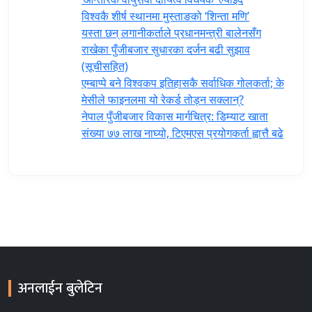
विश्वकै शीर्ष स्थानमा मुस्ताङको ‘शिन्ता मणि’
यस्ता छन् लगानीकर्ताले प्रधानमन्त्री ‍बालेनसँग
राखेका पुँजीबजार सुधारका दर्जन बढी सुझाव
(सूचीसहित)
एम्बाप्पे बने विश्वकप इतिहासकै सर्वाधिक गोलकर्ता; के
मेसीले फाइनलमा यो रेकर्ड तोड्न सक्लान्?
नेपाल पुँजीबजार विकास मार्गचित्र: डिम्याट खाता
संख्या ७७ लाख नाघ्यो, टिएमएस प्रयोगकर्ता ह्वात्तै बढे
अनलाईन बुलेटिन