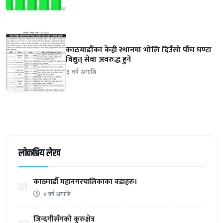
काठमाडौँका केही स्थानमा भोलि दिउँसो पाँच घण्टा
विद्युत् सेवा अवरुद्ध हुने
३ वर्ष अगाडि
लोकप्रिय लेख
काठमाडौँ महानगरपालिकाका वडाहरु।
01
४ वर्ष अगाडि
जिन्दगीसँगको कुरुक्षेत्र