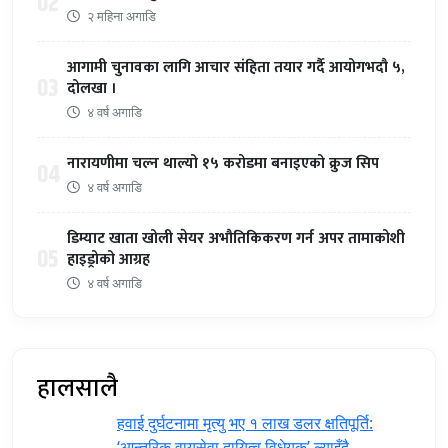
02
२ महिना अगाडि
आगामी चुनावका लागि आचार संहिता तयार गर्दै आयोगभदौ ५,
03
दोलखा ।
४ वर्ष अगाडि
नारायणीमा चल्न थाल्यो १५ करोडमा बनाइएको क्रुज सिप
04
४ वर्ष अगाडि
डिम्याट खाता खोली सेयर अभौतिकिकरण गर्न अपर तामाकोशी
05
हाइड्रोको आग्रह
४ वर्ष अगाडि
हालसालै
हवाई दुर्घटनामा मृत्यु भए १ लाख डलर क्षतिपूर्ति:
‘आन्तरिक वायुसेवा दायित्व विधेयक’ ल्याइँदै