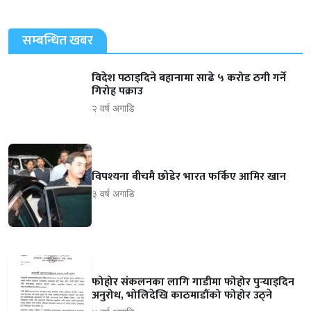
सम्बन्धित खबर
विदेश पठाइदिने बहानामा साढे ५ करोड ठगी गर्ने
गिरोह पक्राउ
२ वर्ष अगाडि
विपश्यना बीचमै छोडेर भारत फर्किए आमिर खान
३ वर्ष अगाडि
फोहोर संकलनका लागि गाडीमा फोहोर पुर्‍याइदिन
अनुरोध, भोलिदेखि काठमाडौंको फोहोर उठ्ने