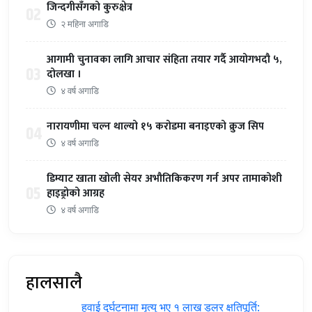
जिन्दगीसँगको कुरुक्षेत्र
02
२ महिना अगाडि
आगामी चुनावका लागि आचार संहिता तयार गर्दै आयोगभदौ ५,
03
दोलखा ।
४ वर्ष अगाडि
नारायणीमा चल्न थाल्यो १५ करोडमा बनाइएको क्रुज सिप
04
४ वर्ष अगाडि
डिम्याट खाता खोली सेयर अभौतिकिकरण गर्न अपर तामाकोशी
05
हाइड्रोको आग्रह
४ वर्ष अगाडि
हालसालै
हवाई दुर्घटनामा मृत्यु भए १ लाख डलर क्षतिपूर्ति: