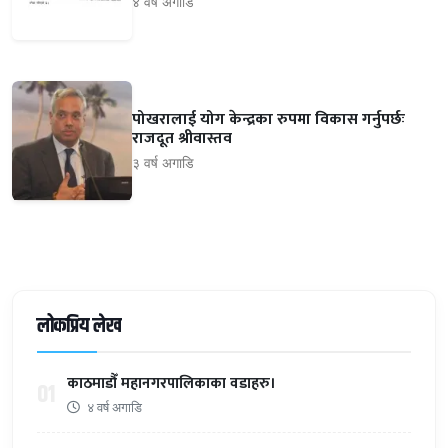
४ वर्ष अगाडि
पोखरालाई योग केन्द्रका रुपमा विकास गर्नुपर्छः
राजदूत श्रीवास्तव
३ वर्ष अगाडि
लोकप्रिय लेख
काठमाडौँ महानगरपालिकाका वडाहरु।
01
४ वर्ष अगाडि