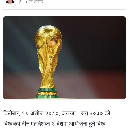
३ वर्ष अगाडि
विहीबार, १८ असोज २०८०, दोलखा। सन् २०३० को
विश्वकप तीन महादेशका ६ देशमा आयोजना हुने विश्व