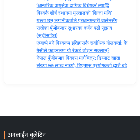
‘आन्तरिक वायुसेवा दायित्व विधेयक’ ल्याइँदै
विश्वकै शीर्ष स्थानमा मुस्ताङको ‘शिन्ता मणि’
यस्ता छन् लगानीकर्ताले प्रधानमन्त्री ‍बालेनसँग
राखेका पुँजीबजार सुधारका दर्जन बढी सुझाव
(सूचीसहित)
एम्बाप्पे बने विश्वकप इतिहासकै सर्वाधिक गोलकर्ता; के
मेसीले फाइनलमा यो रेकर्ड तोड्न सक्लान्?
नेपाल पुँजीबजार विकास मार्गचित्र: डिम्याट खाता
संख्या ७७ लाख नाघ्यो, टिएमएस प्रयोगकर्ता ह्वात्तै बढे
अनलाईन बुलेटिन