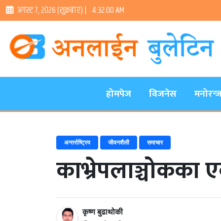
अगस्ट ७, २०२६ (शुक्रबार) |
4:32:01 AM
होमपेज
विजनेस
मनोरन्
अन्तर्राष्ट्रिय
जीवनशैली
समाचार
काभ्रेपलाञ्चोकका ए
कृष्ण बुढाथोकी