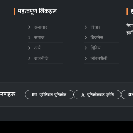
महत्वपूर्ण लिंकहरू
ह
नेप
समाचार
विचार
हाम
समाज
बिजनेस
अर्थ
विविध
राजनीति
जीवनशैली
करणहरू:
प्रीतिबाट युनिकोड
युनिकोडबाट प्रीति