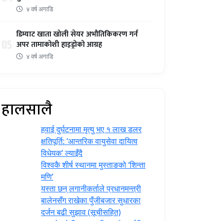
४ वर्ष अगाडि
डिम्याट खाता खोली सेयर अभौतिकिकरण गर्न
05
अपर तामाकोशी हाइड्रोको आग्रह
४ वर्ष अगाडि
हालसालै
हवाई दुर्घटनामा मृत्यु भए १ लाख डलर
क्षतिपूर्ति: ‘आन्तरिक वायुसेवा दायित्व
विधेयक’ ल्याइँदै
विश्वकै शीर्ष स्थानमा मुस्ताङको ‘शिन्ता
मणि’
यस्ता छन् लगानीकर्ताले प्रधानमन्त्री
‍बालेनसँग राखेका पुँजीबजार सुधारका
दर्जन बढी सुझाव (सूचीसहित)