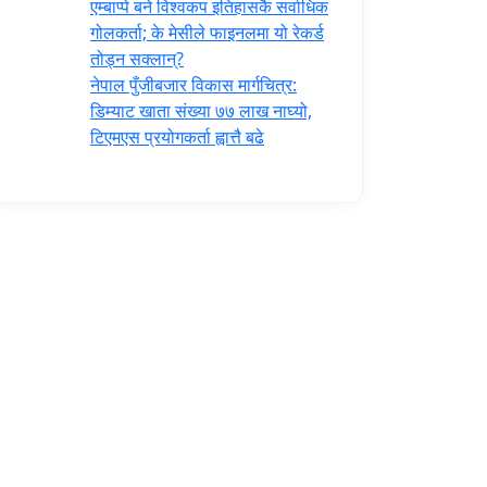
एम्बाप्पे बने विश्वकप इतिहासकै सर्वाधिक
गोलकर्ता; के मेसीले फाइनलमा यो रेकर्ड
तोड्न सक्लान्?
नेपाल पुँजीबजार विकास मार्गचित्र:
डिम्याट खाता संख्या ७७ लाख नाघ्यो,
टिएमएस प्रयोगकर्ता ह्वात्तै बढे