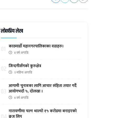
लोकप्रिय लेख
काठमाडौँ महानगरपालिकाका वडाहरु।
01
४ वर्ष अगाडि
जिन्दगीसँगको कुरुक्षेत्र
02
२ महिना अगाडि
आगामी चुनावका लागि आचार संहिता तयार गर्दै
03
आयोगभदौ ५, दोलखा ।
४ वर्ष अगाडि
नारायणीमा चल्न थाल्यो १५ करोडमा बनाइएको
04
क्रुज सिप