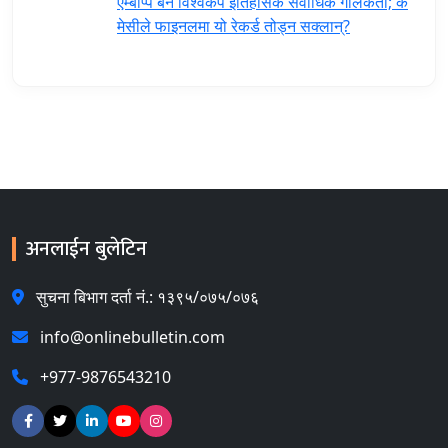
एम्बाप्पे बने विश्वकप इतिहासकै सर्वाधिक गोलकर्ता; के
मेसीले फाइनलमा यो रेकर्ड तोड्न सक्लान्?
अनलाईन बुलेटिन
सुचना बिभाग दर्ता नं.: १३९५/०७५/०७६
info@onlinebulletin.com
+977-9876543210