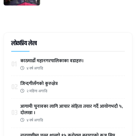
लोकप्रिय लेख
काठमाडौँ महानगरपालिकाका वडाहरु।
01
४ वर्ष अगाडि
जिन्दगीसँगको कुरुक्षेत्र
02
२ महिना अगाडि
आगामी चुनावका लागि आचार संहिता तयार गर्दै आयोगभदौ ५,
03
दोलखा ।
४ वर्ष अगाडि
नारायणीमा चल्न थाल्यो १५ करोडमा बनाइएको क्रुज सिप