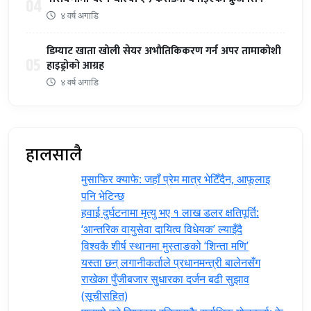
04
४ वर्ष अगाडि
डिम्याट खाता खोली सेयर अभौतिकिकरण गर्न अपर तामाकोशी
05
हाइड्रोको आग्रह
४ वर्ष अगाडि
हालसालै
मुसाफिर क्याफे: जहाँ प्रेम मात्र भेटिँदैन, आफूलाइ
पनि भेटिन्छ
हवाई दुर्घटनामा मृत्यु भए १ लाख डलर क्षतिपूर्ति:
‘आन्तरिक वायुसेवा दायित्व विधेयक’ ल्याइँदै
विश्वकै शीर्ष स्थानमा मुस्ताङको ‘शिन्ता मणि’
यस्ता छन् लगानीकर्ताले प्रधानमन्त्री ‍बालेनसँग
राखेका पुँजीबजार सुधारका दर्जन बढी सुझाव
(सूचीसहित)