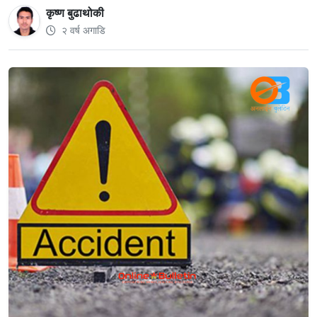
कृष्ण बुढाथोकी
२ वर्ष अगाडि