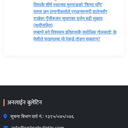
विश्वकै शीर्ष स्थानमा मुस्ताङको ‘शिन्ता मणि’
यस्ता छन् लगानीकर्ताले प्रधानमन्त्री ‍बालेनसँग
राखेका पुँजीबजार सुधारका दर्जन बढी सुझाव
(सूचीसहित)
एम्बाप्पे बने विश्वकप इतिहासकै सर्वाधिक गोलकर्ता; के
मेसीले फाइनलमा यो रेकर्ड तोड्न सक्लान्?
अनलाईन बुलेटिन
सुचना बिभाग दर्ता नं.: १३९५/०७५/०७६
info@onlinebulletin.com