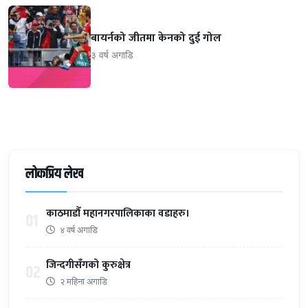
बायर्नको जीतमा केनको दुई गोल
३ वर्ष अगाडि
लोकप्रिय लेख
काठमाडौँ महानगरपालिकाका वडाहरु।
01
४ वर्ष अगाडि
जिन्दगीसँगको कुरुक्षेत्र
02
२ महिना अगाडि