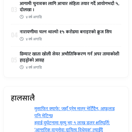
आगामी चुनावका लागि आचार संहिता तयार गर्दै आयोगभदौ ५,
03
दोलखा ।
४ वर्ष अगाडि
नारायणीमा चल्न थाल्यो १५ करोडमा बनाइएको क्रुज सिप
04
४ वर्ष अगाडि
डिम्याट खाता खोली सेयर अभौतिकिकरण गर्न अपर तामाकोशी
05
हाइड्रोको आग्रह
४ वर्ष अगाडि
हालसालै
मुसाफिर क्याफे: जहाँ प्रेम मात्र भेटिँदैन, आफूलाइ
पनि भेटिन्छ
हवाई दुर्घटनामा मृत्यु भए १ लाख डलर क्षतिपूर्ति:
‘आन्तरिक वायुसेवा दायित्व विधेयक’ ल्याइँदै