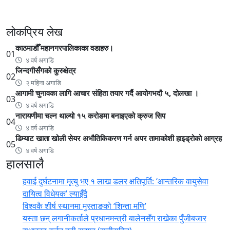
लोकप्रिय लेख
काठमाडौँ महानगरपालिकाका वडाहरु।
01
४ वर्ष अगाडि
जिन्दगीसँगको कुरुक्षेत्र
02
२ महिना अगाडि
आगामी चुनावका लागि आचार संहिता तयार गर्दै आयोगभदौ ५, दोलखा ।
03
४ वर्ष अगाडि
नारायणीमा चल्न थाल्यो १५ करोडमा बनाइएको क्रुज सिप
04
४ वर्ष अगाडि
डिम्याट खाता खोली सेयर अभौतिकिकरण गर्न अपर तामाकोशी हाइड्रोको आग्रह
05
४ वर्ष अगाडि
हालसालै
हवाई दुर्घटनामा मृत्यु भए १ लाख डलर क्षतिपूर्ति: ‘आन्तरिक वायुसेवा
दायित्व विधेयक’ ल्याइँदै
विश्वकै शीर्ष स्थानमा मुस्ताङको ‘शिन्ता मणि’
यस्ता छन् लगानीकर्ताले प्रधानमन्त्री ‍बालेनसँग राखेका पुँजीबजार