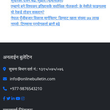
सुधारका दर्जन बढी सुझाव (सूचीसहित)
एम्बाप्पे बने विश्वकप इतिहासकै सर्वाधिक गोलकर्ता; के मेसीले फाइनलमा
यो रेकर्ड तोड्न सक्लान्?
नेपाल पुँजीबजार विकास मार्गचित्र: डिम्याट खाता संख्या ७७ लाख
नाघ्यो, टिएमएस प्रयोगकर्ता ह्वात्तै बढे
अनलाईन बुलेटिन
सुचना बिभाग दर्ता नं.: १३९५/०७५/०७६
info@onlinebulletin.com
+977-9876543210