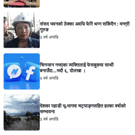
संसद भवनको ठेक्का अवधि फेरि थप्न सकिंदैन : मन्त्री
गुरुङ
३ वर्ष अगाडि
चिनजान नभएका व्यक्तिलाई फेसबुकमा साथी
बनाउँदा…भदौ ६, दोलखा ।
४ वर्ष अगाडि
देशका पहाडी भू-भागमा चट्याङ्गसहित हल्का वर्षाको
सम्भावना
३ वर्ष अगाडि