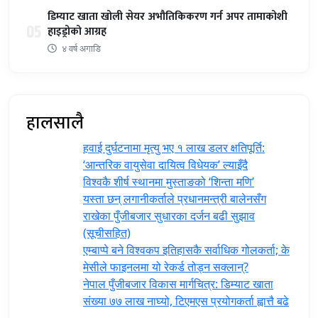
डिम्याट खाता खोली सेयर अभौतिकिकरण गर्न अपर तामाकोशी
05
हाइड्रोको आग्रह
४ वर्ष अगाडि
हालसालै
हवाई दुर्घटनामा मृत्यु भए १ लाख डलर क्षतिपूर्ति:
‘आन्तरिक वायुसेवा दायित्व विधेयक’ ल्याइँदै
विश्वकै शीर्ष स्थानमा मुस्ताङको ‘शिन्ता मणि’
यस्ता छन् लगानीकर्ताले प्रधानमन्त्री ‍बालेनसँग
राखेका पुँजीबजार सुधारका दर्जन बढी सुझाव
(सूचीसहित)
एम्बाप्पे बने विश्वकप इतिहासकै सर्वाधिक गोलकर्ता; के
मेसीले फाइनलमा यो रेकर्ड तोड्न सक्लान्?
नेपाल पुँजीबजार विकास मार्गचित्र: डिम्याट खाता
संख्या ७७ लाख नाघ्यो, टिएमएस प्रयोगकर्ता ह्वात्तै बढे