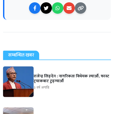
सम्बन्धित खबर
राजेन्द्र लिङ्देन : नागरिकता विधेयक ल्याऔँ, फास्ट
ट्रयाकबाट टुङ्ग्याऔँ
३ वर्ष अगाडि