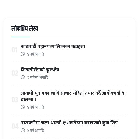
लोकप्रिय लेख
काठमाडौँ महानगरपालिकाका वडाहरु।
01
४ वर्ष अगाडि
जिन्दगीसँगको कुरुक्षेत्र
02
२ महिना अगाडि
आगामी चुनावका लागि आचार संहिता तयार गर्दै आयोगभदौ ५,
03
दोलखा ।
४ वर्ष अगाडि
नारायणीमा चल्न थाल्यो १५ करोडमा बनाइएको क्रुज सिप
04
४ वर्ष अगाडि