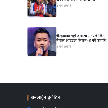
३ वर्ष अगाडि
भैरहवाका भूपेन्द्र थापा मगरले जिते
नेपाल आइडल सिजन–४ को उपाधि
४ वर्ष अगाडि
अनलाईन बुलेटिन