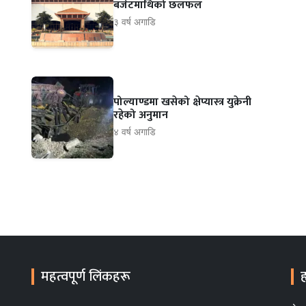
बजेटमाथिको छलफल
३ वर्ष अगाडि
पोल्याण्डमा खसेको क्षेप्यास्त्र युक्रेनी
रहेको अनुमान
४ वर्ष अगाडि
महत्वपूर्ण लिंकहरू
ह