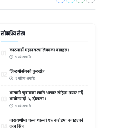
लोकप्रिय लेख
काठमाडौँ महानगरपालिकाका वडाहरु।
01
४ वर्ष अगाडि
जिन्दगीसँगको कुरुक्षेत्र
02
२ महिना अगाडि
आगामी चुनावका लागि आचार संहिता तयार गर्दै
03
आयोगभदौ ५, दोलखा ।
४ वर्ष अगाडि
नारायणीमा चल्न थाल्यो १५ करोडमा बनाइएको
04
क्रुज सिप