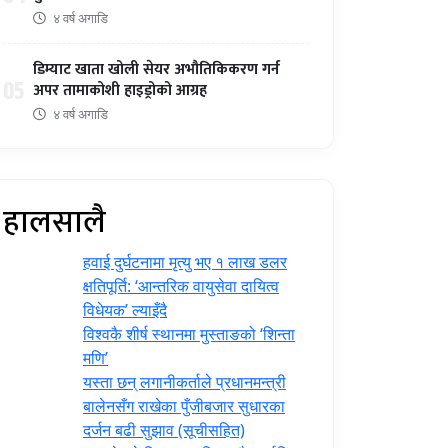
४ वर्ष अगाडि
डिम्याट खाता खोली सेयर अभौतिकिकरण गर्न
05
अपर तामाकोशी हाइड्रोको आग्रह
४ वर्ष अगाडि
हालसालै
हवाई दुर्घटनामा मृत्यु भए १ लाख डलर
क्षतिपूर्ति: ‘आन्तरिक वायुसेवा दायित्व
विधेयक’ ल्याइँदै
विश्वकै शीर्ष स्थानमा मुस्ताङको ‘शिन्ता
मणि’
यस्ता छन् लगानीकर्ताले प्रधानमन्त्री
‍बालेनसँग राखेका पुँजीबजार सुधारका
दर्जन बढी सुझाव (सूचीसहित)