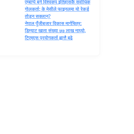
एम्बाप्पे बने विश्वकप इतिहासकै सर्वाधिक
गोलकर्ता; के मेसीले फाइनलमा यो रेकर्ड
तोड्न सक्लान्?
नेपाल पुँजीबजार विकास मार्गचित्र:
डिम्याट खाता संख्या ७७ लाख नाघ्यो,
टिएमएस प्रयोगकर्ता ह्वात्तै बढे