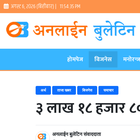
अगस्ट ६, २०२६ (बिहीबार) |
11:54:35 PM
होमपेज
विजनेस
मनोरन्
अर्थ
ताजा खबर
बिजनेस
समाचार
३ लाख १८ हजार ८००
अनलाईन बुलेटिन संवाददाता