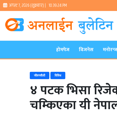
अगस्ट ७, २०२६ (शुक्रबार) |
10:39:26 PM
होमपेज
विजनेस
मनोरन्
जीवनशैली
विविध
४ पटक भिसा रिजेक्
चम्किएका यी नेपाल