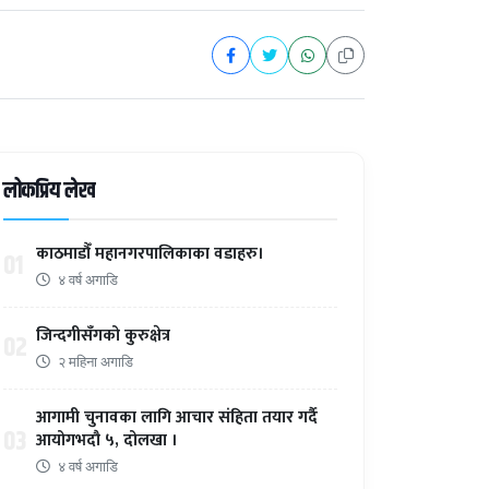
लोकप्रिय लेख
काठमाडौँ महानगरपालिकाका वडाहरु।
01
४ वर्ष अगाडि
जिन्दगीसँगको कुरुक्षेत्र
02
२ महिना अगाडि
आगामी चुनावका लागि आचार संहिता तयार गर्दै
03
आयोगभदौ ५, दोलखा ।
४ वर्ष अगाडि