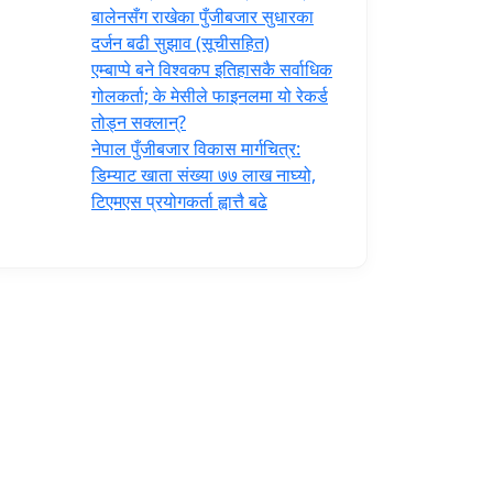
‍बालेनसँग राखेका पुँजीबजार सुधारका
दर्जन बढी सुझाव (सूचीसहित)
एम्बाप्पे बने विश्वकप इतिहासकै सर्वाधिक
गोलकर्ता; के मेसीले फाइनलमा यो रेकर्ड
तोड्न सक्लान्?
नेपाल पुँजीबजार विकास मार्गचित्र:
डिम्याट खाता संख्या ७७ लाख नाघ्यो,
टिएमएस प्रयोगकर्ता ह्वात्तै बढे