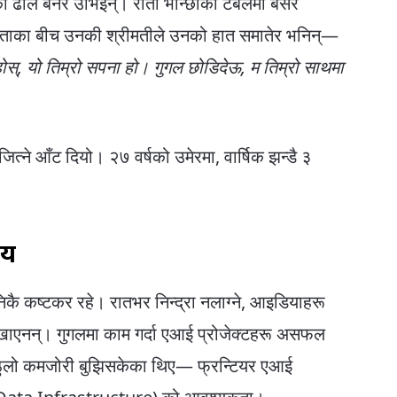
ो ढाल बनेर उभिइन्। राती भान्छाको टेबलमा बसेर
चितताका बीच उनकी श्रीमतीले उनको हात समातेर भनिन्—
 होस्, यो तिम्रो सपना हो। गुगल छोडिदेऊ, म तिम्रो साथमा
त्ने आँट दियो। २७ वर्षको उमेरमा, वार्षिक झन्डै ३
दय
कै कष्टकर रहे। रातभर निन्द्रा नलाग्ने, आइडियाहरू
 खाएनन्। गुगलमा काम गर्दा एआई प्रोजेक्टहरू असफल
ठुलो कमजोरी बुझिसकेका थिए— फ्रन्टियर एआई