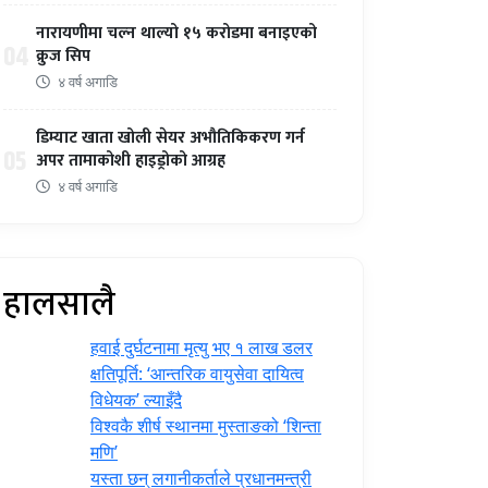
नारायणीमा चल्न थाल्यो १५ करोडमा बनाइएको
04
क्रुज सिप
४ वर्ष अगाडि
डिम्याट खाता खोली सेयर अभौतिकिकरण गर्न
05
अपर तामाकोशी हाइड्रोको आग्रह
४ वर्ष अगाडि
हालसालै
हवाई दुर्घटनामा मृत्यु भए १ लाख डलर
क्षतिपूर्ति: ‘आन्तरिक वायुसेवा दायित्व
विधेयक’ ल्याइँदै
विश्वकै शीर्ष स्थानमा मुस्ताङको ‘शिन्ता
मणि’
यस्ता छन् लगानीकर्ताले प्रधानमन्त्री