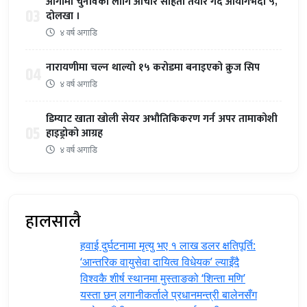
आगामी चुनावका लागि आचार संहिता तयार गर्दै आयोगभदौ ५,
03
दोलखा ।
४ वर्ष अगाडि
नारायणीमा चल्न थाल्यो १५ करोडमा बनाइएको क्रुज सिप
04
४ वर्ष अगाडि
डिम्याट खाता खोली सेयर अभौतिकिकरण गर्न अपर तामाकोशी
05
हाइड्रोको आग्रह
४ वर्ष अगाडि
हालसालै
हवाई दुर्घटनामा मृत्यु भए १ लाख डलर क्षतिपूर्ति:
‘आन्तरिक वायुसेवा दायित्व विधेयक’ ल्याइँदै
विश्वकै शीर्ष स्थानमा मुस्ताङको ‘शिन्ता मणि’
यस्ता छन् लगानीकर्ताले प्रधानमन्त्री ‍बालेनसँग