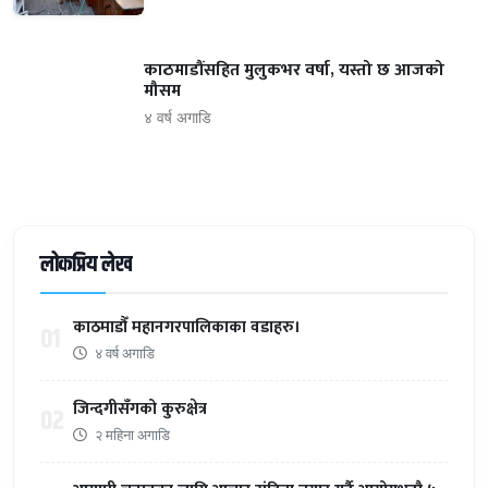
काठमाडौंसहित मुलुकभर वर्षा, यस्तो छ आजको
मौसम
४ वर्ष अगाडि
लोकप्रिय लेख
काठमाडौँ महानगरपालिकाका वडाहरु।
01
४ वर्ष अगाडि
जिन्दगीसँगको कुरुक्षेत्र
02
२ महिना अगाडि