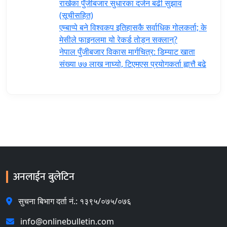
राखेका पुँजीबजार सुधारका दर्जन बढी सुझाव
(सूचीसहित)
एम्बाप्पे बने विश्वकप इतिहासकै सर्वाधिक गोलकर्ता; के
मेसीले फाइनलमा यो रेकर्ड तोड्न सक्लान्?
नेपाल पुँजीबजार विकास मार्गचित्र: डिम्याट खाता
संख्या ७७ लाख नाघ्यो, टिएमएस प्रयोगकर्ता ह्वात्तै बढे
अनलाईन बुलेटिन
सुचना बिभाग दर्ता नं.: १३९५/०७५/०७६
info@onlinebulletin.com