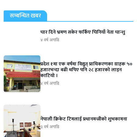
सम्बन्धित खबर
चार दिने भ्रमण सकेर फर्किए चिनियाँ नेता चान्शु
४ वर्ष अगाडि
प्रदेश १मा एक वर्षमा विद्युत् प्राधिकरणका ग्राहक ५०
हजारभन्दा बढी थपिए पनि २८ हजारको लाइन
काटियो ।
४ वर्ष अगाडि
नेपाली क्रिकेट टिमलाई प्रधानमन्त्रीको शुभकामना
३ वर्ष अगाडि