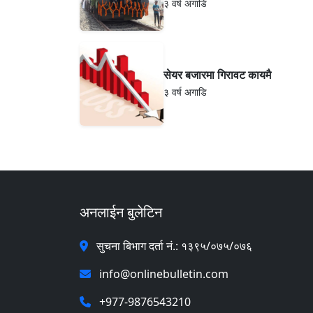
३ वर्ष अगाडि
सेयर बजारमा गिरावट कायमै
३ वर्ष अगाडि
अनलाईन बुलेटिन
सुचना बिभाग दर्ता नं.: १३९५/०७५/०७६
info@onlinebulletin.com
+977-9876543210