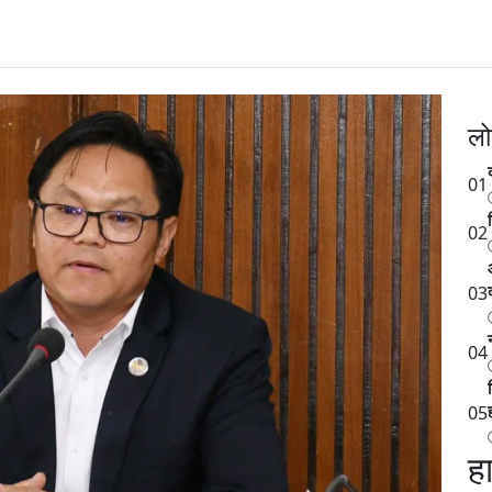
लो
01
02
03
04
05
ह