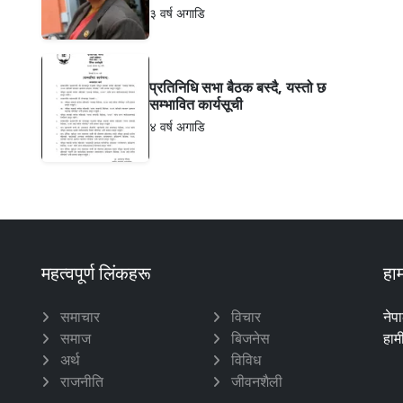
३ वर्ष अगाडि
प्रतिनिधि सभा बैठक बस्दै, यस्तो छ
सम्भावित कार्यसूची
४ वर्ष अगाडि
महत्वपूर्ण लिंकहरू
हाम
समाचार
विचार
नेप
समाज
बिजनेस
हाम
अर्थ
विविध
राजनीति
जीवनशैली