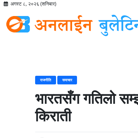
अगस्ट ८, २०२६ (शनिबार)
होमपेज
वि
राजनीति
समाचार
भारतसँग गतिलो सम्झौ
किराती