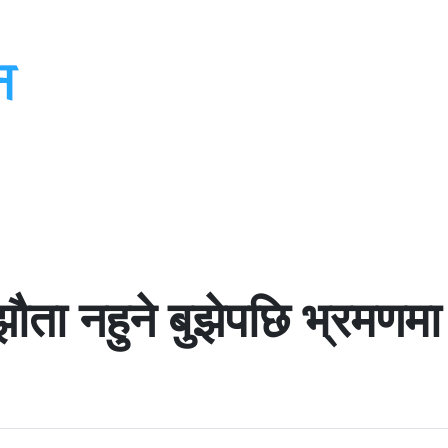
जनेस
मनोरन्जन
जीवनशैली
राजनीति
पर्यटन
खेलकुद
विचार
साहित्य
ता नहुने बुझेपछि भ्रमणमा ग