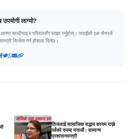
ख उपयोगी लाग्यो?
या आफ्ना साथीभाइ र परिवारसँग साझा गर्नुहोस्। तपाईंको एक सेयरले
ामग्री सिर्जना गर्न हौसला दिनेछ।
तिजलाई सामाजिक सद्भाव कायम राख्ने
यो
पर्वको रुपमा मनाऔं : सामान्य
प्रशासनमन्त्री