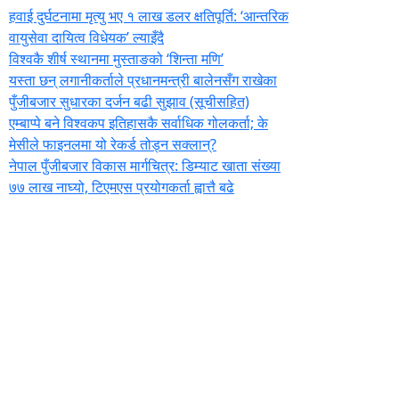
हवाई दुर्घटनामा मृत्यु भए १ लाख डलर क्षतिपूर्ति: ‘आन्तरिक
वायुसेवा दायित्व विधेयक’ ल्याइँदै
विश्वकै शीर्ष स्थानमा मुस्ताङको ‘शिन्ता मणि’
यस्ता छन् लगानीकर्ताले प्रधानमन्त्री ‍बालेनसँग राखेका
पुँजीबजार सुधारका दर्जन बढी सुझाव (सूचीसहित)
एम्बाप्पे बने विश्वकप इतिहासकै सर्वाधिक गोलकर्ता; के
मेसीले फाइनलमा यो रेकर्ड तोड्न सक्लान्?
नेपाल पुँजीबजार विकास मार्गचित्र: डिम्याट खाता संख्या
७७ लाख नाघ्यो, टिएमएस प्रयोगकर्ता ह्वात्तै बढे