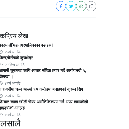
कप्रिय लेख
काठमाडौँ महानगरपालिकाका वडाहरु।
४ वर्ष अगाडि
जिन्दगीसँगको कुरुक्षेत्र
२ महिना अगाडि
आगामी चुनावका लागि आचार संहिता तयार गर्दै आयोगभदौ ५,
दोलखा ।
४ वर्ष अगाडि
नारायणीमा चल्न थाल्यो १५ करोडमा बनाइएको क्रुज सिप
४ वर्ष अगाडि
डिम्याट खाता खोली सेयर अभौतिकिकरण गर्न अपर तामाकोशी
हाइड्रोको आग्रह
४ वर्ष अगाडि
ालसालै