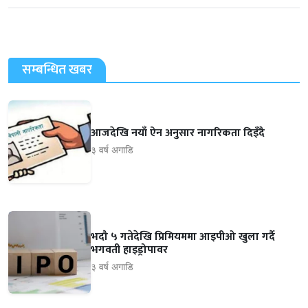
सम्बन्धित खबर
आजदेखि नयाँ ऐन अनुसार नागरिकता दिइँदै
३ वर्ष अगाडि
भदौ ५ गतेदेखि प्रिमियममा आइपीओ खुला गर्दै
भगवती हाइड्रोपावर
३ वर्ष अगाडि