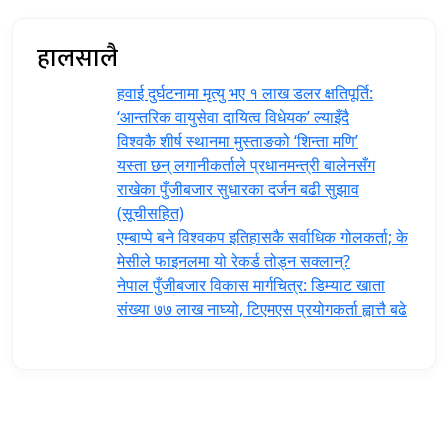
हालसालै
हवाई दुर्घटनामा मृत्यु भए १ लाख डलर क्षतिपूर्ति:
‘आन्तरिक वायुसेवा दायित्व विधेयक’ ल्याइँदै
विश्वकै शीर्ष स्थानमा मुस्ताङको ‘शिन्ता मणि’
यस्ता छन् लगानीकर्ताले प्रधानमन्त्री ‍बालेनसँग
राखेका पुँजीबजार सुधारका दर्जन बढी सुझाव
(सूचीसहित)
एम्बाप्पे बने विश्वकप इतिहासकै सर्वाधिक गोलकर्ता; के
मेसीले फाइनलमा यो रेकर्ड तोड्न सक्लान्?
नेपाल पुँजीबजार विकास मार्गचित्र: डिम्याट खाता
संख्या ७७ लाख नाघ्यो, टिएमएस प्रयोगकर्ता ह्वात्तै बढे