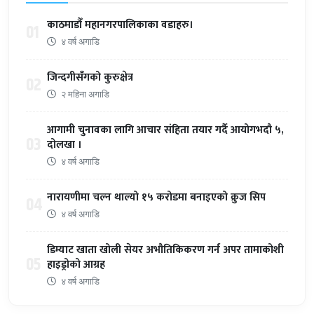
काठमाडौँ महानगरपालिकाका वडाहरु।
01
४ वर्ष अगाडि
जिन्दगीसँगको कुरुक्षेत्र
02
२ महिना अगाडि
आगामी चुनावका लागि आचार संहिता तयार गर्दै आयोगभदौ ५,
03
दोलखा ।
४ वर्ष अगाडि
नारायणीमा चल्न थाल्यो १५ करोडमा बनाइएको क्रुज सिप
04
४ वर्ष अगाडि
डिम्याट खाता खोली सेयर अभौतिकिकरण गर्न अपर तामाकोशी
05
हाइड्रोको आग्रह
४ वर्ष अगाडि