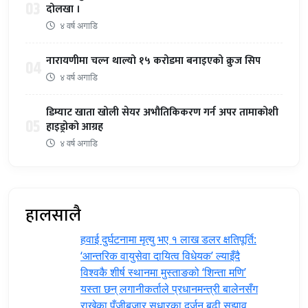
03
दोलखा ।
४ वर्ष अगाडि
नारायणीमा चल्न थाल्यो १५ करोडमा बनाइएको क्रुज सिप
04
४ वर्ष अगाडि
डिम्याट खाता खोली सेयर अभौतिकिकरण गर्न अपर तामाकोशी
05
हाइड्रोको आग्रह
४ वर्ष अगाडि
हालसालै
हवाई दुर्घटनामा मृत्यु भए १ लाख डलर क्षतिपूर्ति:
‘आन्तरिक वायुसेवा दायित्व विधेयक’ ल्याइँदै
विश्वकै शीर्ष स्थानमा मुस्ताङको ‘शिन्ता मणि’
यस्ता छन् लगानीकर्ताले प्रधानमन्त्री ‍बालेनसँग
राखेका पुँजीबजार सुधारका दर्जन बढी सुझाव