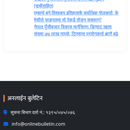
(सूचीसहित)
एम्बाप्पे बने विश्वकप इतिहासकै सर्वाधिक गोलकर्ता; के
मेसीले फाइनलमा यो रेकर्ड तोड्न सक्लान्?
नेपाल पुँजीबजार विकास मार्गचित्र: डिम्याट खाता
संख्या ७७ लाख नाघ्यो, टिएमएस प्रयोगकर्ता ह्वात्तै बढे
अनलाईन बुलेटिन
सुचना बिभाग दर्ता नं.: १३९५/०७५/०७६
info@onlinebulletin.com