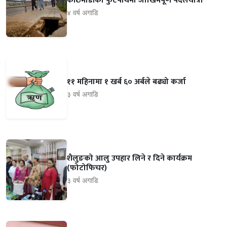
काठमाडौंको फुटपाथमा जोखिमपूर्ण पैदलयात्रा
४ वर्ष अगाडि
११ महिनामा १ खर्ब ६० अर्बले बढ्यो कर्जा
३ वर्ष अगाडि
शैलुङको आलु उपहार लिने र दिने कार्यक्रम
(फोटोफिचर)
३ वर्ष अगाडि