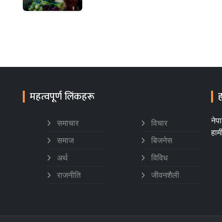
महत्वपूर्ण लिंकहरू
ह
नेप
समाचार
विचार
हाम
समाज
बिजनेस
अर्थ
विविध
राजनीति
जीवनशैली