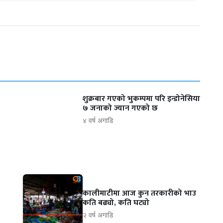
शुक्रबार गएको भुकम्पमा परि इन्डोनेसिया
७ जनाको ज्यान गएको छ
४ वर्ष अगाडि
कालीमाटीमा आज कुन तरकारीको भाउ
कति बढ्यो, कति घट्यो
२ वर्ष अगाडि