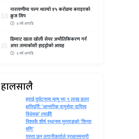
नारायणीमा चल्न थाल्यो १५ करोडमा बनाइएको
04
क्रुज सिप
४ वर्ष अगाडि
डिम्याट खाता खोली सेयर अभौतिकिकरण गर्न
05
अपर तामाकोशी हाइड्रोको आग्रह
४ वर्ष अगाडि
हालसालै
हवाई दुर्घटनामा मृत्यु भए १ लाख डलर
क्षतिपूर्ति: ‘आन्तरिक वायुसेवा दायित्व
विधेयक’ ल्याइँदै
विश्वकै शीर्ष स्थानमा मुस्ताङको ‘शिन्ता
मणि’
यस्ता छन् लगानीकर्ताले प्रधानमन्त्री