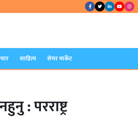
िचार
साहित्य
सेयर मार्केट
ु : परराष्ट्र