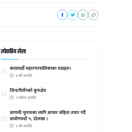
लोकप्रिय लेख
काठमाडौँ महानगरपालिकाका वडाहरु।
01
४ वर्ष अगाडि
जिन्दगीसँगको कुरुक्षेत्र
02
२ महिना अगाडि
आगामी चुनावका लागि आचार संहिता तयार गर्दै
03
आयोगभदौ ५, दोलखा ।
४ वर्ष अगाडि