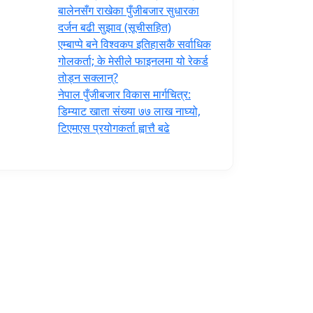
‍बालेनसँग राखेका पुँजीबजार सुधारका
दर्जन बढी सुझाव (सूचीसहित)
एम्बाप्पे बने विश्वकप इतिहासकै सर्वाधिक
गोलकर्ता; के मेसीले फाइनलमा यो रेकर्ड
तोड्न सक्लान्?
नेपाल पुँजीबजार विकास मार्गचित्र:
डिम्याट खाता संख्या ७७ लाख नाघ्यो,
टिएमएस प्रयोगकर्ता ह्वात्तै बढे