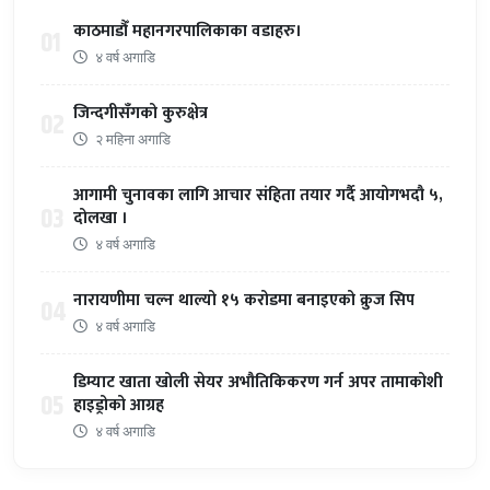
काठमाडौँ महानगरपालिकाका वडाहरु।
01
४ वर्ष अगाडि
जिन्दगीसँगको कुरुक्षेत्र
02
२ महिना अगाडि
आगामी चुनावका लागि आचार संहिता तयार गर्दै आयोगभदौ ५,
03
दोलखा ।
४ वर्ष अगाडि
नारायणीमा चल्न थाल्यो १५ करोडमा बनाइएको क्रुज सिप
04
४ वर्ष अगाडि
डिम्याट खाता खोली सेयर अभौतिकिकरण गर्न अपर तामाकोशी
05
हाइड्रोको आग्रह
४ वर्ष अगाडि