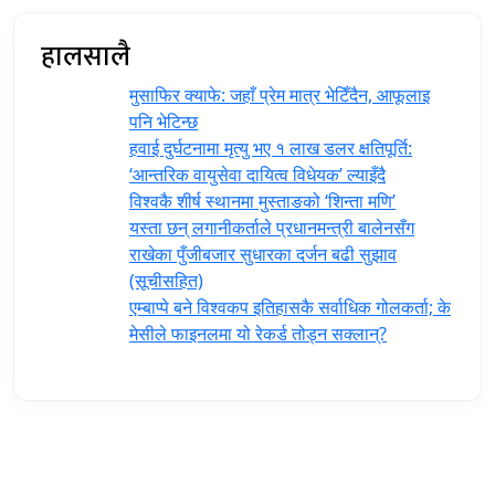
हालसालै
मुसाफिर क्याफे: जहाँ प्रेम मात्र भेटिँदैन, आफूलाइ
पनि भेटिन्छ
हवाई दुर्घटनामा मृत्यु भए १ लाख डलर क्षतिपूर्ति:
‘आन्तरिक वायुसेवा दायित्व विधेयक’ ल्याइँदै
विश्वकै शीर्ष स्थानमा मुस्ताङको ‘शिन्ता मणि’
यस्ता छन् लगानीकर्ताले प्रधानमन्त्री ‍बालेनसँग
राखेका पुँजीबजार सुधारका दर्जन बढी सुझाव
(सूचीसहित)
एम्बाप्पे बने विश्वकप इतिहासकै सर्वाधिक गोलकर्ता; के
मेसीले फाइनलमा यो रेकर्ड तोड्न सक्लान्?