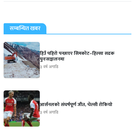
सम्बन्धित खबर
हिउँ पहिरो पन्छाएर सिमकोट–हिल्सा सडक
पुनःसञ्चालनमा
३ वर्ष अगाडि
आर्सनलको संघर्षपूर्ण जीत, चेल्सी रोकियो
३ वर्ष अगाडि