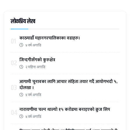
लोकप्रिय लेख
काठमाडौँ महानगरपालिकाका वडाहरु।
01
४ वर्ष अगाडि
जिन्दगीसँगको कुरुक्षेत्र
02
२ महिना अगाडि
आगामी चुनावका लागि आचार संहिता तयार गर्दै आयोगभदौ ५,
03
दोलखा ।
४ वर्ष अगाडि
नारायणीमा चल्न थाल्यो १५ करोडमा बनाइएको क्रुज सिप
04
४ वर्ष अगाडि