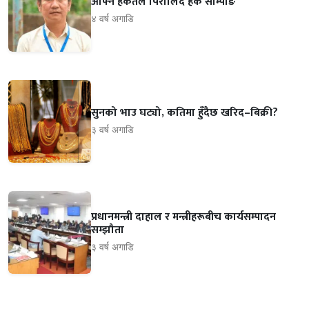
आफ्नै हर्कतले पिरोलिँदै हर्क साम्पाङ
४ वर्ष अगाडि
सुनको भाउ घट्यो, कतिमा हुँदैछ खरिद–बिक्री?
३ वर्ष अगाडि
प्रधानमन्त्री दाहाल र मन्त्रीहरूबीच कार्यसम्पादन
सम्झौता
३ वर्ष अगाडि