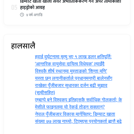
डिम्याट खाता खोली सेयर अभौतिकिकरण गर्न अपर तामाकोशी
05
हाइड्रोको आग्रह
४ वर्ष अगाडि
हालसालै
हवाई दुर्घटनामा मृत्यु भए १ लाख डलर क्षतिपूर्ति:
‘आन्तरिक वायुसेवा दायित्व विधेयक’ ल्याइँदै
विश्वकै शीर्ष स्थानमा मुस्ताङको ‘शिन्ता मणि’
यस्ता छन् लगानीकर्ताले प्रधानमन्त्री ‍बालेनसँग
राखेका पुँजीबजार सुधारका दर्जन बढी सुझाव
(सूचीसहित)
एम्बाप्पे बने विश्वकप इतिहासकै सर्वाधिक गोलकर्ता; के
मेसीले फाइनलमा यो रेकर्ड तोड्न सक्लान्?
नेपाल पुँजीबजार विकास मार्गचित्र: डिम्याट खाता
संख्या ७७ लाख नाघ्यो, टिएमएस प्रयोगकर्ता ह्वात्तै बढे