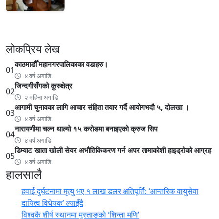
लोकप्रिय लेख
काठमाडौँ महानगरपालिकाका वडाहरु।
01
४ वर्ष अगाडि
जिन्दगीसँगको कुरुक्षेत्र
02
२ महिना अगाडि
आगामी चुनावका लागि आचार संहिता तयार गर्दै आयोगभदौ ५, दोलखा ।
03
४ वर्ष अगाडि
नारायणीमा चल्न थाल्यो १५ करोडमा बनाइएको क्रुज सिप
04
४ वर्ष अगाडि
डिम्याट खाता खोली सेयर अभौतिकिकरण गर्न अपर तामाकोशी हाइड्रोको आग्रह
05
४ वर्ष अगाडि
हालसालै
हवाई दुर्घटनामा मृत्यु भए १ लाख डलर क्षतिपूर्ति: ‘आन्तरिक वायुसेवा
दायित्व विधेयक’ ल्याइँदै
विश्वकै शीर्ष स्थानमा मुस्ताङको ‘शिन्ता मणि’