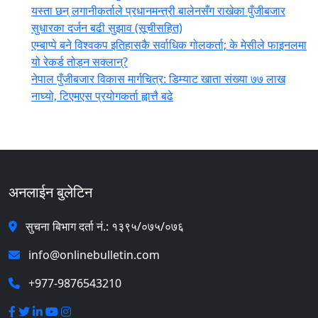
यस्ता छन् लगानीकर्ताले प्रधानमन्त्री ‍बालेनसँग राखेका पुँजीबजार
सुधारका दर्जन बढी सुझाव (सूचीसहित)
एम्बाप्पे बने विश्वकप इतिहासकै सर्वाधिक गोलकर्ता; के मेसीले फाइनलमा
यो रेकर्ड तोड्न सक्लान्?
नेपाल पुँजीबजार विकास मार्गचित्र: डिम्याट खाता संख्या ७७ लाख
नाघ्यो, टिएमएस प्रयोगकर्ता ह्वात्तै बढे
अनलाईन बुलेटिन
सुचना बिभाग दर्ता नं.: १३९५/०७५/०७६
info@onlinebulletin.com
+977-9876543210