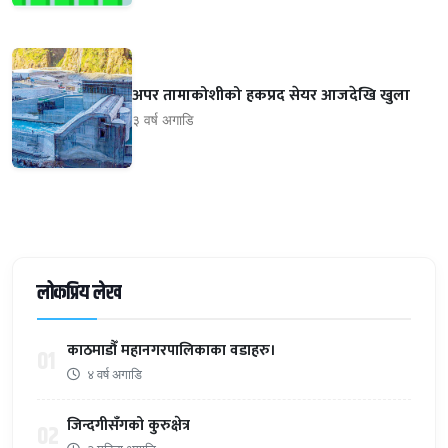
अपर तामाकोशीको हकप्रद सेयर आजदेखि खुला
३ वर्ष अगाडि
लोकप्रिय लेख
काठमाडौँ महानगरपालिकाका वडाहरु।
01
४ वर्ष अगाडि
जिन्दगीसँगको कुरुक्षेत्र
02