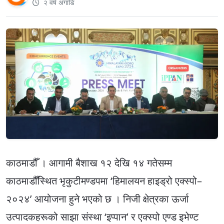
२ वर्ष अगाडि
काठमाडौँ । आगामी बैशाख १२ देखि १४ गतेसम्म
काठमाडौँस्थित भृकुटीमण्डपमा ‘हिमालयन हाइड्रो एक्स्पो–
२०२४’ आयोजना हुने भएको छ । निजी क्षेत्रका ऊर्जा
उत्पादकहरूको साझा संस्था ‘इप्पान’ र एक्स्पो एण्ड इभेण्ट