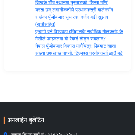
विश्वकै शीर्ष स्थानमा मुस्ताङको ‘शिन्ता मणि’
यस्ता छन् लगानीकर्ताले प्रधानमन्त्री ‍बालेनसँग
राखेका पुँजीबजार सुधारका दर्जन बढी सुझाव
(सूचीसहित)
एम्बाप्पे बने विश्वकप इतिहासकै सर्वाधिक गोलकर्ता; के
मेसीले फाइनलमा यो रेकर्ड तोड्न सक्लान्?
नेपाल पुँजीबजार विकास मार्गचित्र: डिम्याट खाता
संख्या ७७ लाख नाघ्यो, टिएमएस प्रयोगकर्ता ह्वात्तै बढे
अनलाईन बुलेटिन
सुचना बिभाग दर्ता नं.: १३९५/०७५/०७६