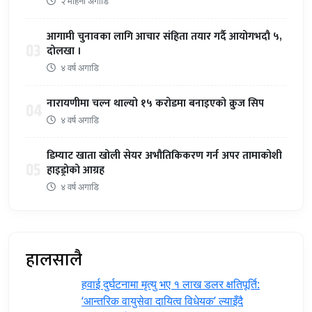
२ महिना अगाडि
आगामी चुनावका लागि आचार संहिता तयार गर्दै आयोगभदौ ५,
03
दोलखा ।
४ वर्ष अगाडि
नारायणीमा चल्न थाल्यो १५ करोडमा बनाइएको क्रुज सिप
04
४ वर्ष अगाडि
डिम्याट खाता खोली सेयर अभौतिकिकरण गर्न अपर तामाकोशी
05
हाइड्रोको आग्रह
४ वर्ष अगाडि
हालसालै
हवाई दुर्घटनामा मृत्यु भए १ लाख डलर क्षतिपूर्ति:
‘आन्तरिक वायुसेवा दायित्व विधेयक’ ल्याइँदै