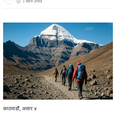
२ महिना अगाडि
काठमाडौं, असार ४