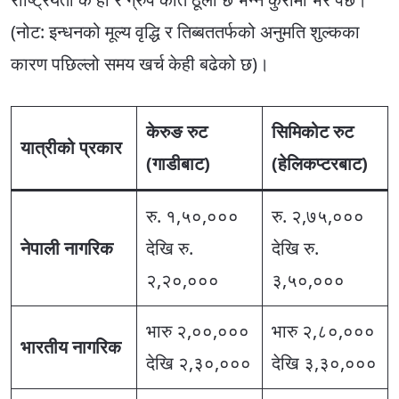
(नोट: इन्धनको मूल्य वृद्धि र तिब्बततर्फको अनुमति शुल्कका
कारण पछिल्लो समय खर्च केही बढेको छ)।
केरुङ रुट
सिमिकोट रुट
यात्रीको प्रकार
(गाडीबाट)
(हेलिकप्टरबाट)
रु. १,५०,०००
रु. २,७५,०००
नेपाली नागरिक
देखि रु.
देखि रु.
२,२०,०००
३,५०,०००
भारु २,००,०००
भारु २,८०,०००
भारतीय नागरिक
देखि २,३०,०००
देखि ३,३०,०००