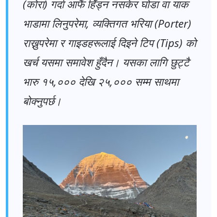
(कोरा) गर्दा आफैं हिँड्न नसकेर घोडा वा याक
भाडामा लिनुपरेमा, व्यक्तिगत भरिया (Porter)
राख्नुपरेमा र गाइडहरूलाई दिइने टिप (Tips) को
खर्च यसमा समावेश हुँदैन। यसका लागि छुट्टै
भारु १५,००० देखि २५,००० सम्म साथमा
बोक्नुपर्छ।