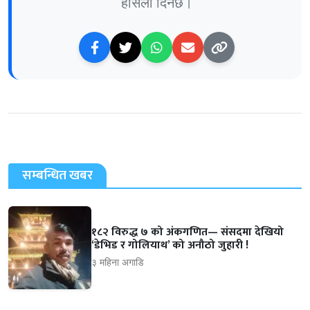
हौसला दिनेछ।
सम्बन्धित खबर
१८२ विरुद्ध ७ को अंकगणित— संसदमा देखियो
‘डेभिड र गोलियाथ’ को अनौठो जुहारी !
३ महिना अगाडि