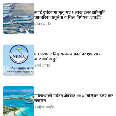
हवाई दुर्घटनामा मृत्यु भए १ लाख डलर क्षतिपूर्ति:
‘आन्तरिक वायुसेवा दायित्व विधेयक’ ल्याइँदै
६ दिन अगाडि
एनआरएनए विश्व सम्मेलन अक्टोवर १७-२० मा
काठमाडौंमा हुने
३ वर्ष अगाडि
माल्दिभ्सको पर्यटन क्षेत्रबाट ४४७ मिलियन डलर कर
संकलन
१ महिना अगाडि