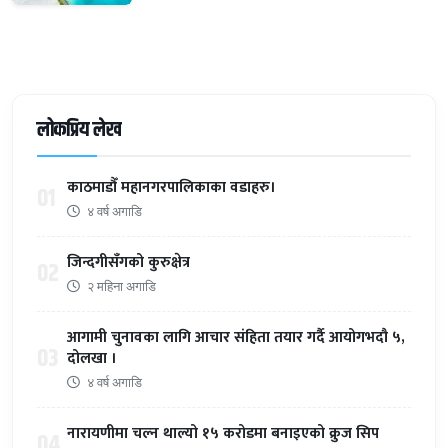
लोकप्रिय लेख
काठमाडौँ महानगरपालिकाका वडाहरु।
01
४ वर्ष अगाडि
जिन्दगीसँगको कुरुक्षेत्र
02
२ महिना अगाडि
आगामी चुनावका लागि आचार संहिता तयार गर्दै आयोगभदौ ५,
03
दोलखा ।
४ वर्ष अगाडि
नारायणीमा चल्न थाल्यो १५ करोडमा बनाइएको क्रुज सिप
04