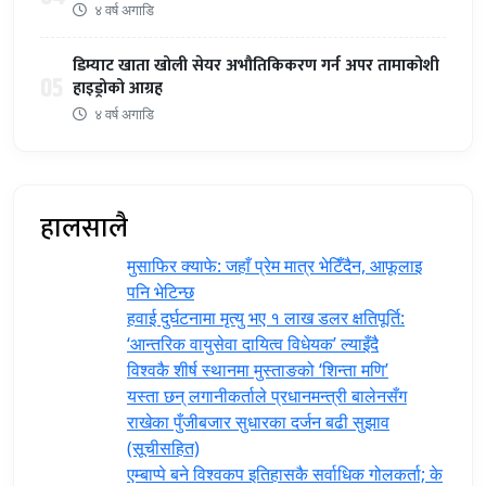
४ वर्ष अगाडि
डिम्याट खाता खोली सेयर अभौतिकिकरण गर्न अपर तामाकोशी
05
हाइड्रोको आग्रह
४ वर्ष अगाडि
हालसालै
मुसाफिर क्याफे: जहाँ प्रेम मात्र भेटिँदैन, आफूलाइ
पनि भेटिन्छ
हवाई दुर्घटनामा मृत्यु भए १ लाख डलर क्षतिपूर्ति:
‘आन्तरिक वायुसेवा दायित्व विधेयक’ ल्याइँदै
विश्वकै शीर्ष स्थानमा मुस्ताङको ‘शिन्ता मणि’
यस्ता छन् लगानीकर्ताले प्रधानमन्त्री ‍बालेनसँग
राखेका पुँजीबजार सुधारका दर्जन बढी सुझाव
(सूचीसहित)
एम्बाप्पे बने विश्वकप इतिहासकै सर्वाधिक गोलकर्ता; के