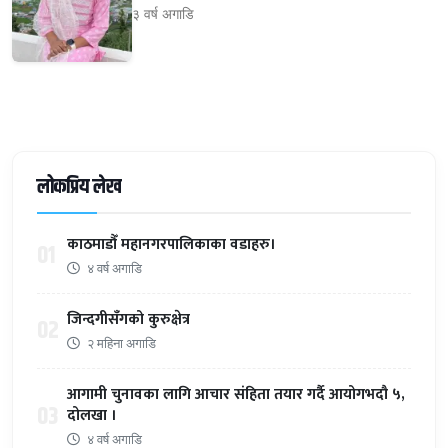
३ वर्ष अगाडि
लोकप्रिय लेख
काठमाडौँ महानगरपालिकाका वडाहरु।
01
४ वर्ष अगाडि
जिन्दगीसँगको कुरुक्षेत्र
02
२ महिना अगाडि
आगामी चुनावका लागि आचार संहिता तयार गर्दै आयोगभदौ ५,
03
दोलखा ।
४ वर्ष अगाडि