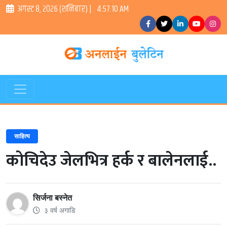
अगस्ट ८, २०२६ (शनिबार) |
4:57:11 AM
साहित्य
कोचिदेउ जेलभित्र हर्क र बालेनलाई..
सिर्जना बस्नेत
३ वर्ष अगाडि