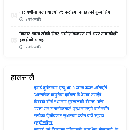
नारायणीमा चल्न थाल्यो १५ करोडमा बनाइएको क्रुज सिप
04
४ वर्ष अगाडि
डिम्याट खाता खोली सेयर अभौतिकिकरण गर्न अपर तामाकोशी
05
हाइड्रोको आग्रह
४ वर्ष अगाडि
हालसालै
हवाई दुर्घटनामा मृत्यु भए १ लाख डलर क्षतिपूर्ति:
‘आन्तरिक वायुसेवा दायित्व विधेयक’ ल्याइँदै
विश्वकै शीर्ष स्थानमा मुस्ताङको ‘शिन्ता मणि’
यस्ता छन् लगानीकर्ताले प्रधानमन्त्री ‍बालेनसँग
राखेका पुँजीबजार सुधारका दर्जन बढी सुझाव
(सूचीसहित)
एम्बाप्पे बने विश्वकप इतिहासकै सर्वाधिक गोलकर्ता; के