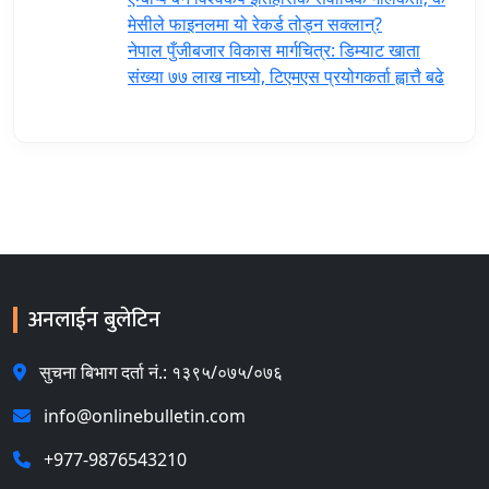
मेसीले फाइनलमा यो रेकर्ड तोड्न सक्लान्?
नेपाल पुँजीबजार विकास मार्गचित्र: डिम्याट खाता
संख्या ७७ लाख नाघ्यो, टिएमएस प्रयोगकर्ता ह्वात्तै बढे
अनलाईन बुलेटिन
सुचना बिभाग दर्ता नं.: १३९५/०७५/०७६
info@onlinebulletin.com
+977-9876543210