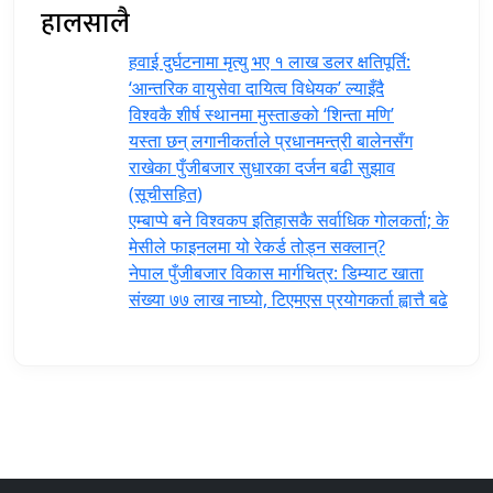
हालसालै
हवाई दुर्घटनामा मृत्यु भए १ लाख डलर क्षतिपूर्ति:
‘आन्तरिक वायुसेवा दायित्व विधेयक’ ल्याइँदै
विश्वकै शीर्ष स्थानमा मुस्ताङको ‘शिन्ता मणि’
यस्ता छन् लगानीकर्ताले प्रधानमन्त्री ‍बालेनसँग
राखेका पुँजीबजार सुधारका दर्जन बढी सुझाव
(सूचीसहित)
एम्बाप्पे बने विश्वकप इतिहासकै सर्वाधिक गोलकर्ता; के
मेसीले फाइनलमा यो रेकर्ड तोड्न सक्लान्?
नेपाल पुँजीबजार विकास मार्गचित्र: डिम्याट खाता
संख्या ७७ लाख नाघ्यो, टिएमएस प्रयोगकर्ता ह्वात्तै बढे