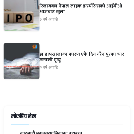
रिलायबल नेपाल लाइफ इन्स्योरेन्सको आईपीओ
आजबाट खुला
३ वर्ष अगाडि
झाडापखालाका कारण एकै दिन नरैनापुरका चार
जनाको मृत्यु
२ वर्ष अगाडि
लोकप्रिय लेख
काठमाडौँ महानगरपालिकाका वडाहरु।