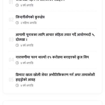
01
४ वर्ष अगाडि
जिन्दगीसँगको कुरुक्षेत्र
02
२ महिना अगाडि
आगामी चुनावका लागि आचार संहिता तयार गर्दै आयोगभदौ ५,
03
दोलखा ।
४ वर्ष अगाडि
नारायणीमा चल्न थाल्यो १५ करोडमा बनाइएको क्रुज सिप
04
४ वर्ष अगाडि
डिम्याट खाता खोली सेयर अभौतिकिकरण गर्न अपर तामाकोशी
05
हाइड्रोको आग्रह
४ वर्ष अगाडि